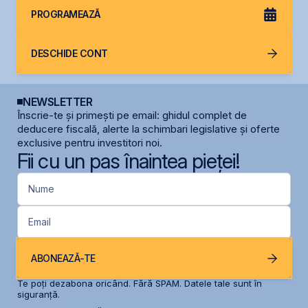
PROGRAMEAZĂ
DESCHIDE CONT
NEWSLETTER
Înscrie-te și primești pe email: ghidul complet de
deducere fiscală, alerte la schimbari legislative și oferte
exclusive pentru investitori noi.
Fii cu un pas înaintea pieței!
Nume
Email
ABONEAZĂ-TE
Te poți dezabona oricând. Fără SPAM. Datele tale sunt în
siguranță.