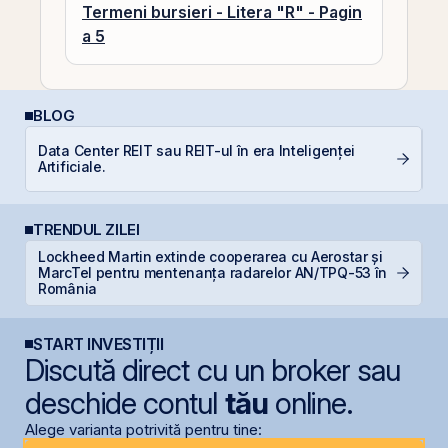
Termeni bursieri - Litera "R" - Pagin
a 5
BLOG
Data Center REIT sau REIT-ul în era Inteligenței
C
Artificiale.
p
TRENDUL ZILEI
Lockheed Martin extinde cooperarea cu Aerostar și
B
MarcTel pentru mentenanța radarelor AN/TPQ-53 în
l
România
START INVESTIȚII
Discută direct cu un broker sau
deschide contul
tău
online.
Alege varianta potrivită pentru tine: