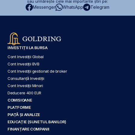
sau urmărește cele mai importante știri pe:
Messenger
WhatsApp
Telegram
INVESTIȚII LA BURSA
Cont Investiții Global
Cont Investiții BVB
Cont Investiții gestionat de broker
Consultanță Investiții
Cont Investiții Minori
Deducere 400 EUR
COMISIOANE
PLATFORME
PIAȚĂ ȘI ANALIZE
EDUCAȚIE (SUNETUL BANILOR)
FINANȚARE COMPANII