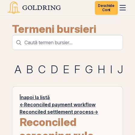
Deschide
Cont
Termeni bursieri
A
B
C
D
E
F
G
H
I
J
K
Înapoi la listă
←
Reconciled payment workflow
Reconciled settlement process
→
Reconciled