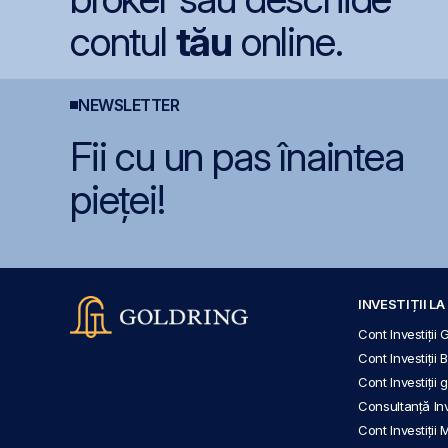
contul
tău
online.
NEWSLETTER
Fii cu un pas înaintea
pieței!
INVESTIȚII L
Cont Investiții 
Cont Investiții 
Cont Investiții
Consultanță Inve
Cont Investiții 