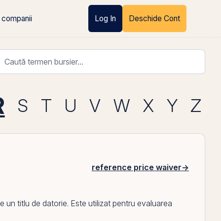
 companii
Log In
Deschide Cont
R
S
T
U
V
W
X
Y
Z
reference price waiver
→
n titlu de datorie. Este utilizat pentru evaluarea