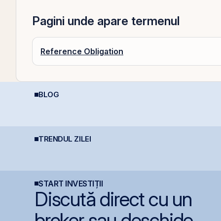
Pagini unde apare termenul
Reference Obligation
BLOG
Cine e eligibil pentru
REIT-urile hoteliere –
C
deducerea de 400 EUR
legislație să fie, căci
4
- angajați vs. PFA
dacă proiecte bune
e
sunt și banii se găsesc
TRENDUL ZILEI
One United Properties
TTS finalizează
P
obține o hotărâre
investiția de 23
l
definitivă favorabilă
milioane euro în
i
pentru One Peninsula
terminalul Canopus
s
Constanța
START INVESTIȚII
Discută direct cu un
broker sau deschide