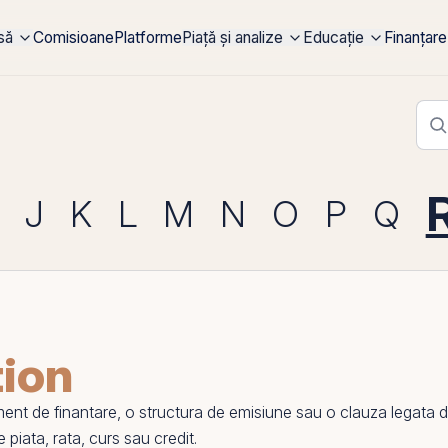
rsă
Comisioane
Platforme
Piață și analize
Educație
Finanțare
J
K
L
M
N
O
P
Q
tion
t de finantare, o structura de emisiune sau o clauza legata de u
de piata, rata, curs sau
credit
.