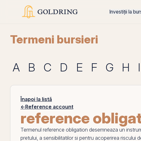
Investiții la bu
Termeni bursieri
A
B
C
D
E
F
G
H
I
Înapoi la listă
←
Reference account
reference obliga
Termenul
reference obligation
desemneaza un instrumen
pretului, a sensibilitatilor si pentru acoperirea riscului 