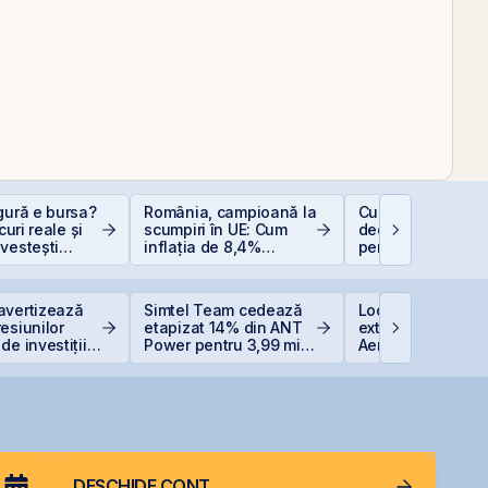
gură e bursa?
România, campioană la
Cum funcționeaz
scuri reale și
scumpiri în UE: Cum
deducerea fiscal
vestești
inflația de 8,4%
pentru investiții l
t
erodează bugetul și
bursă
care sunt soluțiile
reale pentru români
avertizează
Simtel Team cedează
Lockheed Martin
esiunilor
etapizat 14% din ANT
extinde cooperar
de investițiile
Power pentru 3,99 mil.
Aerostar și MarcT
AI
lei și își reduce
pentru mentenan
participația la 37%
radarelor AN/TPQ
România
DESCHIDE CONT