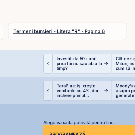
Termeni bursieri - Litera "R" - Pagina 6
alculator deducere
Investiții la 50+ ani:
Cât de si
00 EUR — cât
prea târziu sau abia la
Mituri, ri
conomisești
timp?
cum să in
inteligen
roducția centralei de
TeraPlast își crește
Moody’s 
a Cernavodă, oprită
veniturile cu 4%, dar
asupra pr
ntegral din cauza
încheie primul
generate 
ecetei
semestru cu o pierdere
record în 
de 4 milioane de lei
Alege varianta potrivită pentru tine:
PROGRAMEAZĂ