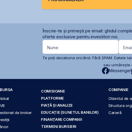
Înscrie-te și primești pe email: ghidul comple
oferte exclusive pentru investitori noi.
Nume
Emai
Te poți dezabona oricând. Fără SPAM. Datele tale
sau urmărește c
Messenger
A BURSA
COMPANIE
COMISIOANE
PLATFORME
Global
Obiectul de ac
PIAȚĂ ȘI ANALIZE
BVB
Structura org
EDUCAȚIE (SUNETUL BANILOR)
 gestionat de broker
Carieră
FINANȚARE COMPANII
stiții
TERMENI BURSIERI
Minori