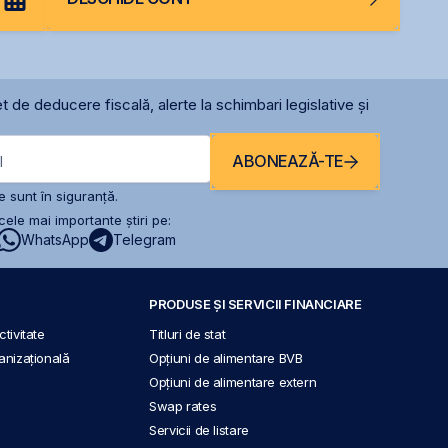
t de deducere fiscală, alerte la schimbari legislative și
ABONEAZĂ-TE
l
 sunt în siguranță.
ele mai importante știri pe:
WhatsApp
Telegram
PRODUSE ȘI SERVICII FINANCIARE
tivitate
Titluri de stat
anizațională
Opțiuni de alimentare BVB
Opțiuni de alimentare extern
Swap rates
Servicii de listare