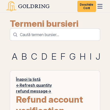
Deschide
Cont
Termeni bursieri
A
B
C
D
E
F
G
H
I
J
K
Înapoi la listă
←
Refresh quantity
refund message
→
Refund account