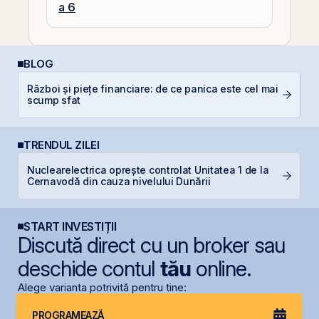
a 6
BLOG
P
Război și piețe financiare: de ce panica este cel mai
a
scump sfat
s
TRENDUL ZILEI
Nuclearelectrica oprește controlat Unitatea 1 de la
B
Cernavodă din cauza nivelului Dunării
d
START INVESTIȚII
Discută direct cu un broker sau
deschide contul
tău
online.
Alege varianta potrivită pentru tine:
PROGRAMEAZĂ