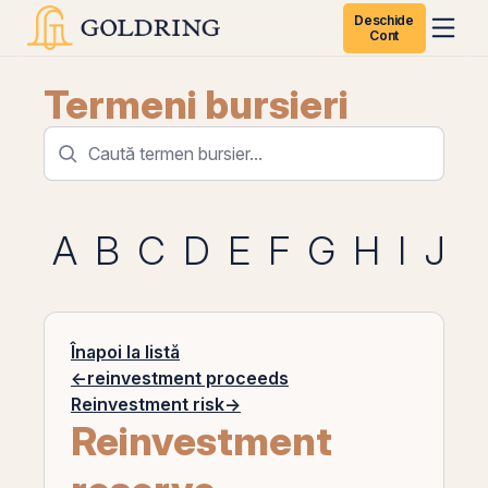
Deschide
Cont
Termeni bursieri
A
B
C
D
E
F
G
H
I
J
K
Înapoi la listă
←
reinvestment proceeds
Reinvestment risk
→
Reinvestment