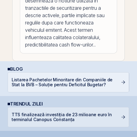
desemneaza o notiune utilizata in
tranzactiile de securitizare pentru a
descrie activele, partile implicate sau
regulile dupa care functioneaza
vehiculul emitent. Acest termen
influenteaza calitatea colateralului,
predictibilitatea cash flow-urilor...
BLOG
Listarea Pachetelor Minoritare din Companiile de
C
Stat la BVB – Soluție pentru Deficitul Bugetar?
in
TRENDUL ZILEI
TTS finalizează investiția de 23 milioane euro în
B
terminalul Canopus Constanța
p