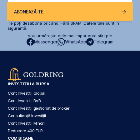
ABONEAZĂ-TE
Te poți dezabona oricând. Fără SPAM. Datele tale sunt în
siguranță.
sau urmărește cele mai importante știri pe:
Messenger
WhatsApp
Telegram
INVESTIȚII LA BURSA
Cont Investiții Global
Cont Investiții BVB
Cont Investiții gestionat de broker
Consultanță Investiții
Cont Investiții Minori
Deducere 400 EUR
COMISIOANE