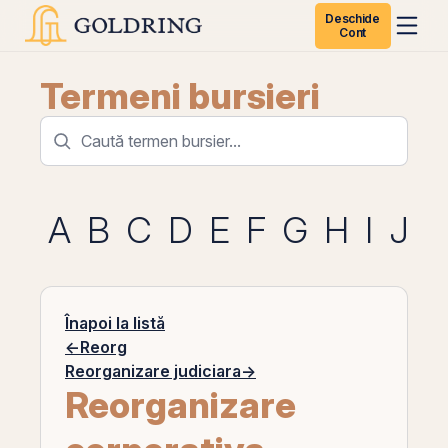
Deschide
Cont
Termeni bursieri
A
B
C
D
E
F
G
H
I
J
K
Înapoi la listă
←
Reorg
Reorganizare judiciara
→
Reorganizare