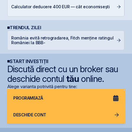
Di
Calculator deducere 400 EUR — cât economisești
co
TRENDUL ZILEI
România evită retrogradarea, Fitch menține ratingul
S
României la BBB-
g
START INVESTIȚII
Discută direct cu un broker sau
deschide contul
tău
online.
Alege varianta potrivită pentru tine:
PROGRAMEAZĂ
DESCHIDE CONT