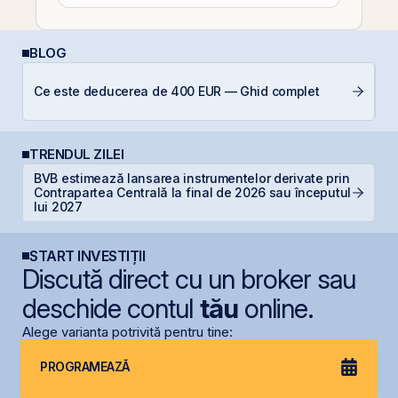
BLOG
R
Ce este deducerea de 400 EUR — Ghid complet
d
p
TRENDUL ZILEI
BVB estimează lansarea instrumentelor derivate prin
S
Contrapartea Centrală la final de 2026 sau începutul
pe
lui 2027
START INVESTIȚII
Discută direct cu un broker sau
deschide contul
tău
online.
Alege varianta potrivită pentru tine:
PROGRAMEAZĂ