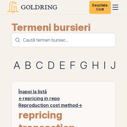
Deschide
Cont
Termeni bursieri
A
B
C
D
E
F
G
H
I
J
K
Înapoi la listă
←
repricing in repo
Reproduction cost method
→
repricing