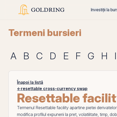
Investiții la bu
Termeni bursieri
A
B
C
D
E
F
G
H
I
Înapoi la listă
←
resettable cross-currency swap
Resettable facili
Termenul
Resettable facility
apartine pietei derivatelo
modifica profilul expunerii la pret, volatilitate, timp,
dob