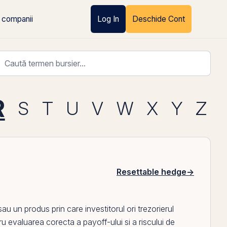
 companii
Log In
Deschide Cont
R
S
T
U
V
W
X
Y
Z
Resettable hedge
→
e sau un produs
prin
care investitorul ori trezorierul
tru evaluarea corecta a payoff-ului si a riscului de