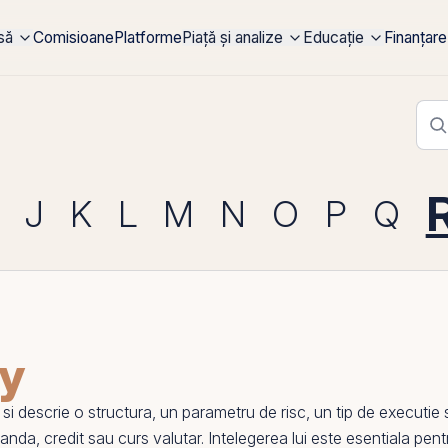
rsă
Comisioane
Platforme
Piață și analize
Educație
Finanțare
J
K
L
M
N
O
P
Q
ty
r si descrie o structura, un parametru de risc, un tip de executi
anda
,
credit
sau
curs valutar
. Intelegerea lui este esentiala pen