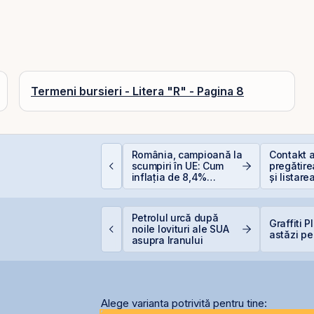
Termeni bursieri - Litera "R" - Pagina 8
nvestiții la 50+ ani:
România, campioană la
Contakt 
rea târziu sau abia la
scumpiri în UE: Cum
pregătire
imp?
inflația de 8,4%
și listare
erodează bugetul și
AeRO a 
care sunt soluțiile
reale pentru români
igi Spain stabilește
Petrolul urcă după
Graffiti 
rețul IPO la 5,60
noile lovituri ale SUA
astăzi pe
uro/acțiune
asupra Iranului
Alege varianta potrivită pentru tine: