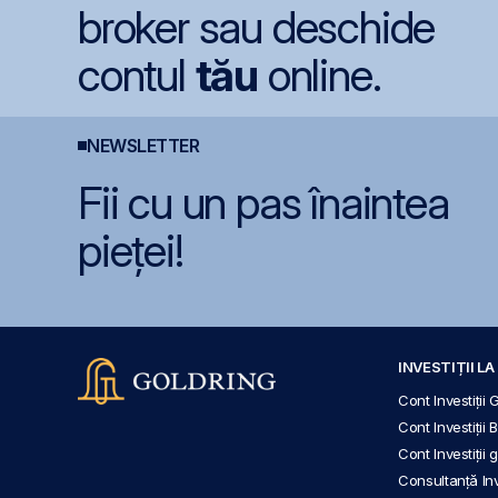
broker sau deschide
contul
tău
online.
NEWSLETTER
Fii cu un pas înaintea
pieței!
INVESTIȚII L
Cont Investiții 
Cont Investiții 
Cont Investiții
Consultanță Inve