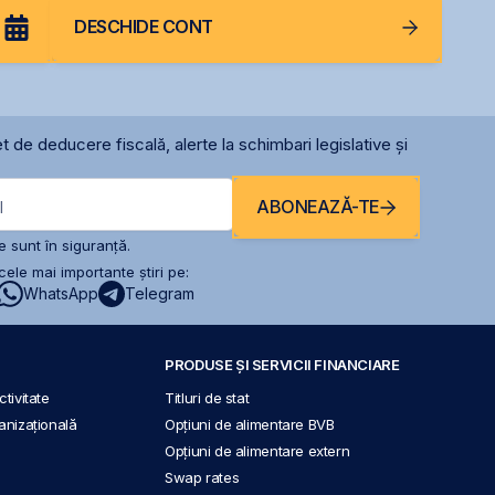
DESCHIDE CONT
t de deducere fiscală, alerte la schimbari legislative și
ABONEAZĂ-TE
l
 sunt în siguranță.
ele mai importante știri pe:
WhatsApp
Telegram
PRODUSE ȘI SERVICII FINANCIARE
tivitate
Titluri de stat
anizațională
Opțiuni de alimentare BVB
Opțiuni de alimentare extern
Swap rates