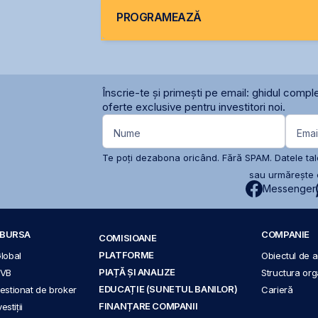
PROGRAMEAZĂ
Înscrie-te și primești pe email: ghidul comple
oferte exclusive pentru investitori noi.
Nume
Emai
Te poți dezabona oricând. Fără SPAM. Datele tale
sau urmărește c
Messenger
A BURSA
COMPANIE
COMISIOANE
PLATFORME
Global
Obiectul de ac
PIAȚĂ ȘI ANALIZE
BVB
Structura org
EDUCAȚIE (SUNETUL BANILOR)
 gestionat de broker
Carieră
FINANȚARE COMPANII
stiții