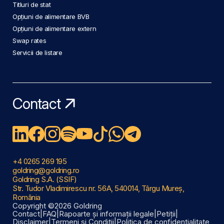
Titluri de stat
Opțiuni de alimentare BVB
Opțiuni de alimentare extern
Swap rates
Servicii de listare
Contact
+4 0265 269 195
goldring@goldring.ro
Goldring S.A. (SSIF)
Str. Tudor Vladimirescu nr. 56A, 540014, Târgu Mureș,
România
Copyright ©2026 Goldring
Contact
|
FAQ
|
Rapoarte și informații legale
|
Petiții
|
Disclaimer
|
Termeni și Condiții
|
Politica de confidențialitate