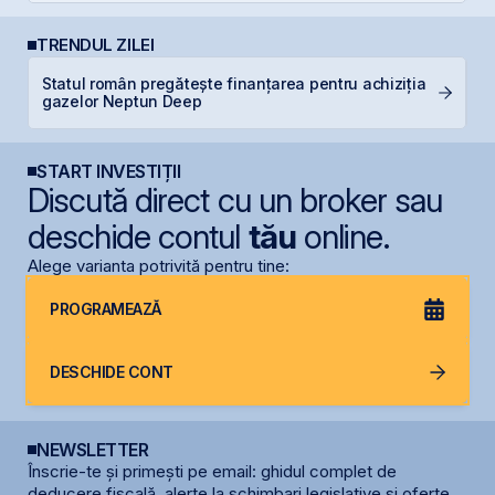
TRENDUL ZILEI
Statul român pregătește finanțarea pentru achiziția
N
gazelor Neptun Deep
C
START INVESTIȚII
Discută direct cu un broker sau
deschide contul
tău
online.
Alege varianta potrivită pentru tine:
PROGRAMEAZĂ
DESCHIDE CONT
NEWSLETTER
Înscrie-te și primești pe email: ghidul complet de
deducere fiscală, alerte la schimbari legislative și oferte