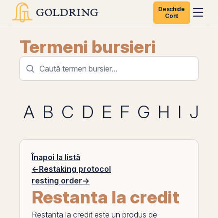
Deschide
Cont
Termeni bursieri
A
B
C
D
E
F
G
H
I
J
K
Înapoi la listă
←
Restaking protocol
resting order
→
Restanta la credit
Restanta la credit
este un produs de