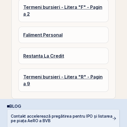
Termeni bursieri - Litera "F" - Pagin
a 2
Faliment Personal
Restanta La Credit
Termeni bursieri - Litera "R" - Pagin
a 9
BLOG
Contakt accelerează pregătirea pentru IPO și listarea
D
pe piața AeRO a BVB