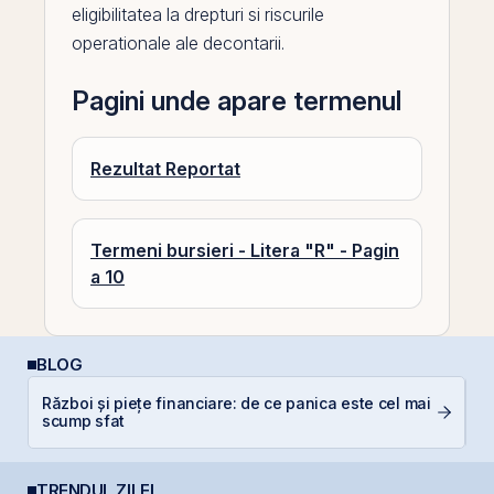
eligibilitatea la drepturi si riscurile
operationale ale decontarii.
Pagini unde apare termenul
Rezultat Reportat
Termeni bursieri - Litera "R" - Pagin
a 10
BLOG
Război și piețe financiare: de ce panica este cel mai
A
scump sfat
T
TRENDUL ZILEI