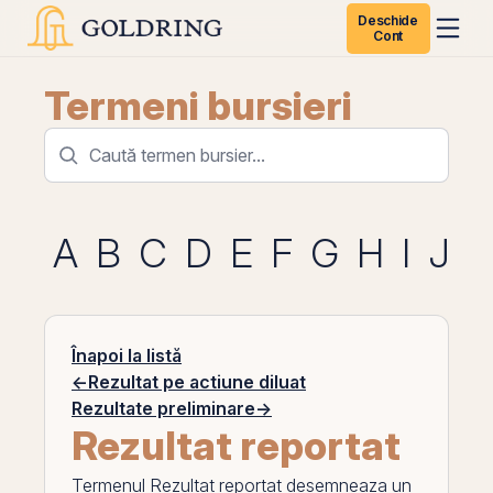
Deschide
Cont
Termeni bursieri
A
B
C
D
E
F
G
H
I
J
K
Înapoi la listă
←
Rezultat pe actiune diluat
Rezultate preliminare
→
Rezultat reportat
Termenul
Rezultat reportat
desemneaza un