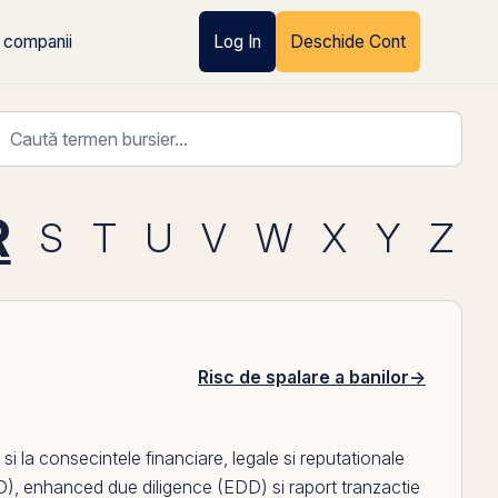
 companii
Log In
Deschide Cont
R
S
T
U
V
W
X
Y
Z
Risc de spalare a banilor
→
 si la consecintele financiare, legale si reputationale
D)
,
enhanced due diligence (EDD)
si
raport tranzactie