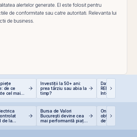
alitatea alertelor generate.
El
este folosit pentru
tiile de conformitate sau catre autoritati. Relevanta lui
tii de business.
 piețe
Investiții la 50+ ani:
Data Center REIT
e: de ce
prea târziu sau abia la
REIT-ul în era
te cel mai
timp?
Inteligenței Artific
at
ectrica
Bursa de Valori
One United Prope
ontrolat
București devine cea
obține o hotărâre
1 de la
mai performantă piață
definitivă favorab
ă din cauza
din lume
pentru One Penin
 Dunării