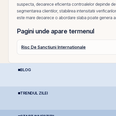
suspecta
, deoarece eficienta controalelor depinde de id
segmentarea clientilor, stabilirea intensitatii verifica
este mare deoarece o abordare slaba poate genera amenz
Pagini unde apare termenul
Risc De Sanctiuni Internationale
BLOG
Ce este deducerea de
Depozitele Bancare:
A
400 EUR — Ghid
Avantaje și
R
complet
Dezavantaje
C
I
TRENDUL ZILEI
Petrolul urcă după
România începe
D
noile lovituri ale SUA
discuțiile cu agențiile
p
asupra Iranului
de rating pentru
e
e
menținerea
calificativului suveran