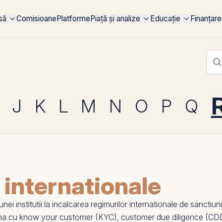
rsă
Comisioane
Platforme
Piață și analize
Educație
Finanțare
J
K
L
M
N
O
P
Q
 internationale
ei institutii la incalcarea regimurilor internationale de sanctiuni
una cu
know your customer (KYC)
,
customer due diligence (CD