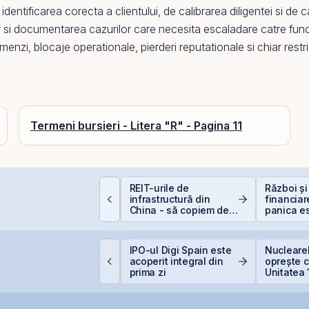
entificarea corecta a clientului, de calibrarea diligentei si de c
rilor si documentarea cazurilor care necesita escaladare catre func
i, blocaje operationale, pierderi reputationale si chiar restric
Termeni bursieri - Litera "R" - Pagina 11
plicații AI în Lumea
REIT-urile de
Război și
eală: 10 Companii
infrastructură din
financiar
are Transformă
China - să copiem de
panica es
ndustriile
la cel ce copiază?!
scump sf
igi Spain stabilește
IPO-ul Digi Spain este
Nuclearel
rețul IPO la 5,60
acoperit integral din
oprește c
uro/acțiune
prima zi
Unitatea 
Cernavod
nivelului