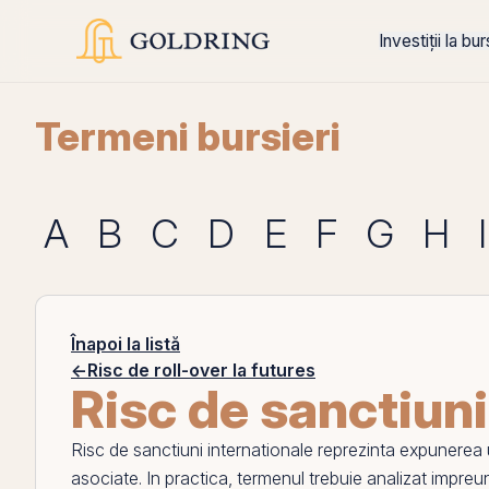
Investiții la bu
Termeni bursieri
A
B
C
D
E
F
G
H
I
Înapoi la listă
←
Risc de roll-over la futures
Risc de sanctiuni
Risc de sanctiuni internationale
reprezinta expunerea un
asociate. In practica, termenul trebuie analizat impre