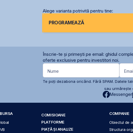
Alege varianta potrivită pentru tine:
PROGRAMEAZĂ
Înscrie-te și primești pe email: ghidul comple
oferte exclusive pentru investitori noi.
Nume
Emai
Te poți dezabona oricând. Fără SPAM. Datele tale
sau urmărește c
Messenger
A BURSA
COMPANIE
COMISIOANE
PLATFORME
Global
Obiectul de ac
PIAȚĂ ȘI ANALIZE
BVB
Structura org