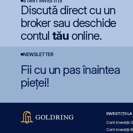
START INVESTIȚII
Discută direct cu un
broker sau deschide
contul
tău
online.
NEWSLETTER
Fii cu un pas înaintea
pieței!
INVESTIȚII L
Cont Investiții 
Cont Investiții 