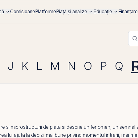
rsă
Comisioane
Platforme
Piață și analize
Educație
Finanțare
J
K
L
M
N
O
P
Q
ere si microstructurii de piata si descrie un fenomen, un semna
egerea lui ajuta la decizii mai bune privind momentul intrarii, marime