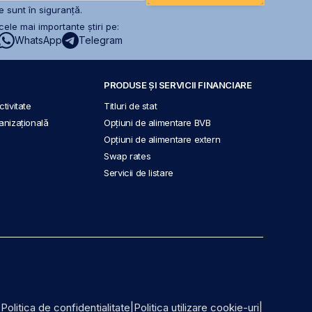
 sunt în siguranță.
ele mai importante știri pe:
WhatsApp
Telegram
PRODUSE ȘI SERVICII FINANCIARE
tivitate
Titluri de stat
anizațională
Opțiuni de alimentare BVB
Opțiuni de alimentare extern
Swap rates
Servicii de listare
|
Politica de confidențialitate
|
Politica utilizare cookie-uri
|