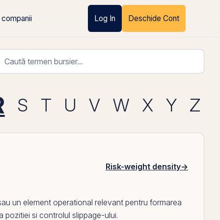
 companii
Log In
Deschide Cont
R
S
T
U
V
W
X
Y
Z
Risk-weight density
→
l sau un element operational relevant pentru formarea
a pozitiei si controlul slippage-ului.