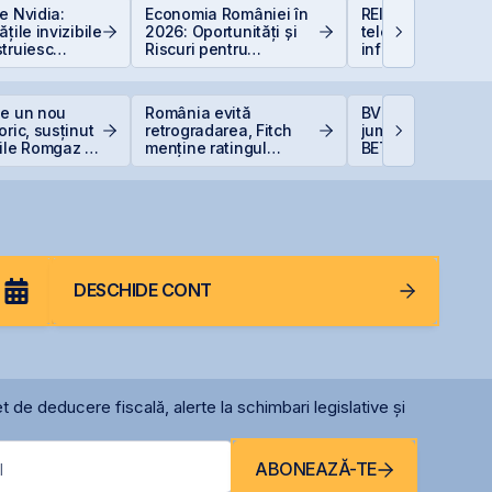
e Nvidia:
Economia României în
REIT-urile de
țile invizibile
2026: Oportunități și
telecomunicații - 
truiesc
Riscuri pentru
infrastructurii dig
Investitori
ge un nou
România evită
BVB încheie prim
oric, susținut
retrogradarea, Fitch
jumătate din 202
ile Romgaz și
menține ratingul
BET +33% și
rom
României la BBB-
capitalizare reco
DESCHIDE CONT
t de deducere fiscală, alerte la schimbari legislative și
ABONEAZĂ-TE
l