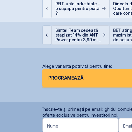
istarea Pachetelor
REIT-urile industriale –
Dincolo d
inoritare din
o supapă pentru piață
Oportunită
ompaniile de Stat la
?!
care cons
VB – Soluție pentru
viitorul AI
eficitul Bugetar?
ET urcă 2,37%, iar
Simtel Team cedează
BET atin
raffiti Plus devine
etapizat 14% din ANT
maxim ist
rima agenție de
Power pentru 3,99 mil.
de acțiun
omunicare listată la
lei și își reduce
OMV Pet
BVB
participația la 37%
Alege varianta potrivită pentru tine:
PROGRAMEAZĂ
Înscrie-te și primești pe email: ghidul comple
oferte exclusive pentru investitori noi.
Nume
Emai