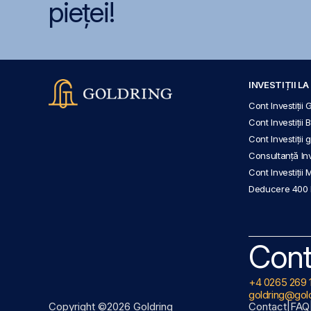
pieței!
INVESTIȚII L
Cont Investiții 
Cont Investiții 
Cont Investiții
Consultanță Inve
Cont Investiții 
Deducere 400
Cont
+4 0265 269 
goldring@gold
Copyright ©2026 Goldring
Contact
|
FAQ