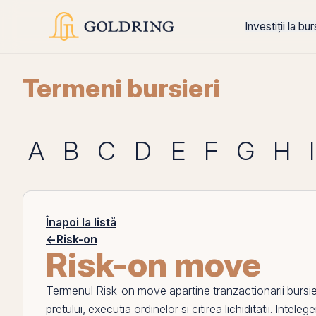
Investiții la bu
Termeni bursieri
A
B
C
D
E
F
G
H
I
Înapoi la listă
←
Risk-on
Risk-on move
Termenul
Risk-on move
apartine tranzactionarii bursi
pretului, executia ordinelor si citirea lichiditatii. Intel