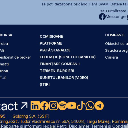
Te poți dezabona oricând. Fără SPAM. Datele tale
sau urmărește c
Messenger
A BURSA
COMPANIE
COMISIOANE
PLATFORME
Global
Obiectul de ac
PIAȚĂ ȘI ANALIZE
BVB
Structura org
EDUCAȚIE (SUNETUL BANILOR)
 gestionat de broker
Carieră
FINANȚARE COMPANII
stiții
TERMENI BURSIERI
Minori
SUNETUL BANILOR (VIDEO)
 EUR
ȘTIRI
act
195
Goldring S.A. (SSIF)
ring.ro
Str. Tudor Vladimirescu nr. 56A, 540014, Târgu Mureș, România
|
Rapoarte și informații legale
|
Petiții
|
Disclaimer
|
Termeni și Condiții