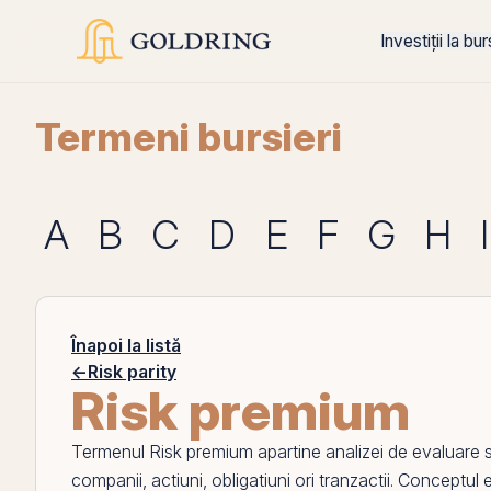
Investiții la bu
Termeni bursieri
A
B
C
D
E
F
G
H
I
Înapoi la listă
←
Risk parity
Risk premium
Termenul
Risk premium
apartine analizei de evaluare si
companii,
actiuni
, obligatiuni ori tranzactii. Conceptu