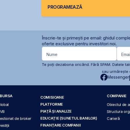
PROGRAMEAZĂ
Înscrie-te și primești pe email: ghidul comple
oferte exclusive pentru investitori noi.
Nume
Emai
Te poți dezabona oricând. Fără SPAM. Datele tale
sau urmărește c
Messenger
A BURSA
COMPANIE
COMISIOANE
PLATFORME
Global
Obiectul de ac
PIAȚĂ ȘI ANALIZE
BVB
Structura org
EDUCAȚIE (SUNETUL BANILOR)
 gestionat de broker
Carieră
FINANȚARE COMPANII
stiții