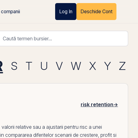
 companii
Log In
Deschide Cont
R
S
T
U
V
W
X
Y
Z
risk retention
→
alorii relative sau a ajustarii pentru risc a unei
i in compararea diferitelor scenarii de crestere,
profit
si