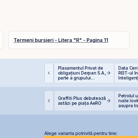
Termeni bursieri - Litera "R" - Pagina 11
nvestiții la 50+ ani:
Plasamentul Privat de
Data Cen
rea târziu sau abia la
obligațiuni Derpan S.A.,
REIT-ul î
imp?
parte a grupului
Inteligenț
Golden Foods Snacks,
suplimentat și
suprasubscris
ittnet lansează oferta
Petrolul 
Graffiti Plus debutează
ublică pentru
noile lovi
astăzi pe piața AeRO
bligațiunile BNET31E
asupra Ir
Alege varianta potrivită pentru tine: