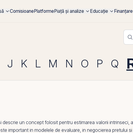
rsă
Comisioane
Platforme
Piață și analize
Educație
Finanțare
J
K
L
M
N
O
P
Q
 descrie un concept folosit pentru estimarea valorii intrinseci, a v
l este important in modelele de evaluare, in negocierea pretului s