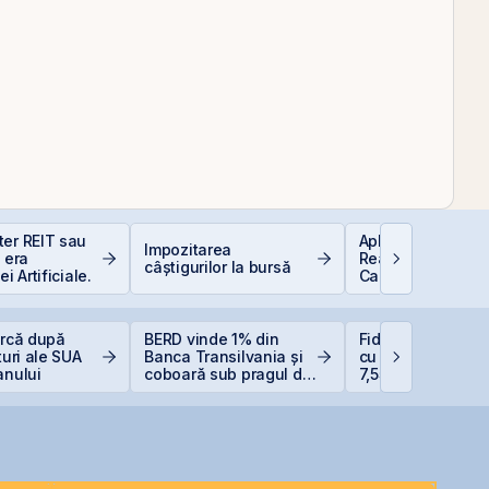
ter REIT sau
Aplicații AI în Lu
Impozitarea
n era
Reală: 10 Compan
câștigurilor la bursă
ei Artificiale.
Care Transformă
Industriile
urcă după
BERD vinde 1% din
Fidelis revine în i
turi ale SUA
Banca Transilvania și
cu dobânzi de pâ
anului
coboară sub pragul de
7,55% pentru lei ș
5%
6,20% pentru eur