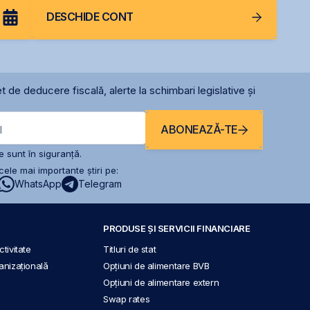
DESCHIDE CONT
t de deducere fiscală, alerte la schimbari legislative și
ABONEAZĂ-TE
l
 sunt în siguranță.
ele mai importante știri pe:
WhatsApp
Telegram
PRODUSE ȘI SERVICII FINANCIARE
tivitate
Titluri de stat
anizațională
Opțiuni de alimentare BVB
Opțiuni de alimentare extern
Swap rates