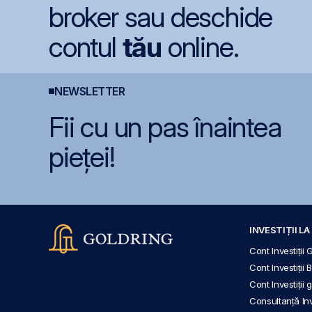
broker sau deschide
contul
tău
online.
NEWSLETTER
Fii cu un pas înaintea
pieței!
INVESTIȚII L
Cont Investiții 
Cont Investiții 
Cont Investiții
Consultanță Inve