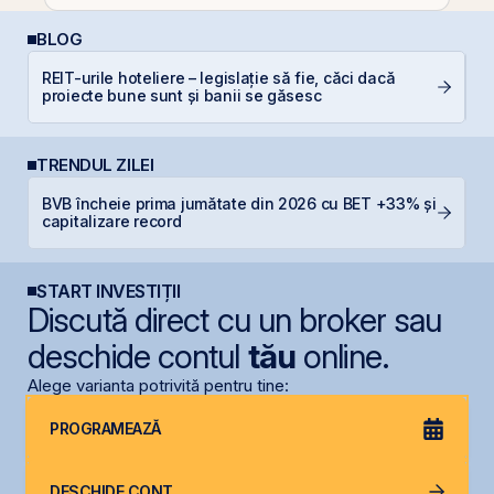
BLOG
REIT-urile hoteliere – legislație să fie, căci dacă
A
proiecte bune sunt și banii se găsesc
T
TRENDUL ZILEI
BVB încheie prima jumătate din 2026 cu BET +33% și
B
capitalizare record
s
START INVESTIȚII
Discută direct cu un broker sau
deschide contul
tău
online.
Alege varianta potrivită pentru tine:
PROGRAMEAZĂ
DESCHIDE CONT