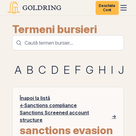
Deschide
Cont
Termeni bursieri
A
B
C
D
E
F
G
H
I
J
K
Înapoi la listă
←
Sanctions compliance
Sanctions Screened account
→
structure
sanctions evasion