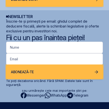
NEWSLETTER
Înscrie-te și primești pe email: ghidul complet de
deducere fiscală, alerte la schimbari legislative și oferte
exclusive pentru investitori noi.
Fii cu un pas înaintea pieței!
Nume
Email
ABONEAZĂ-TE
Te poți dezabona oricând. Fără SPAM. Datele tale sunt în
siguranță.
sau urmărește cele mai importante știri pe:
Messenger
WhatsApp
Telegram