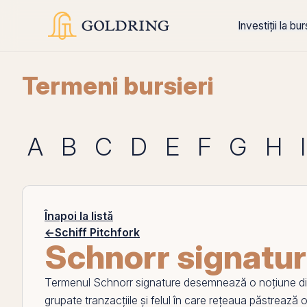
Investiții la bu
Termeni bursieri
A
B
C
D
E
F
G
H
I
Înapoi la listă
←
Schiff Pitchfork
Schnorr signatu
Termenul
Schnorr signature
desemnează o noțiune din
grupate tranzacțiile și felul în care rețeaua păstrează o