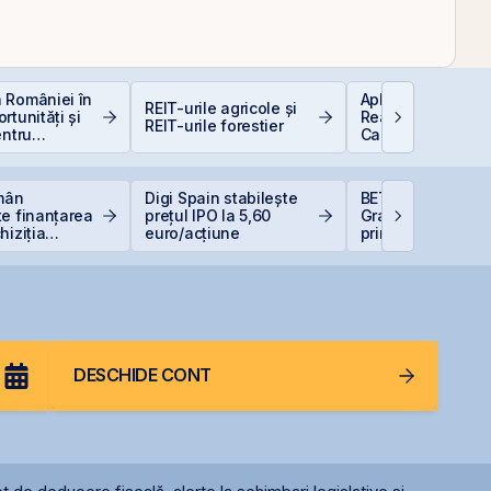
 României în
Aplicații AI în Lu
REIT-urile agricole și
rtunități și
Reală: 10 Compan
REIT-urile forestier
entru
Care Transformă
i
Industriile
omân
Digi Spain stabilește
BET urcă 2,37%, i
e finanțarea
prețul IPO la 5,60
Graffiti Plus devi
hiziția
euro/acțiune
prima agenție de
Neptun Deep
comunicare listat
BVB
DESCHIDE CONT