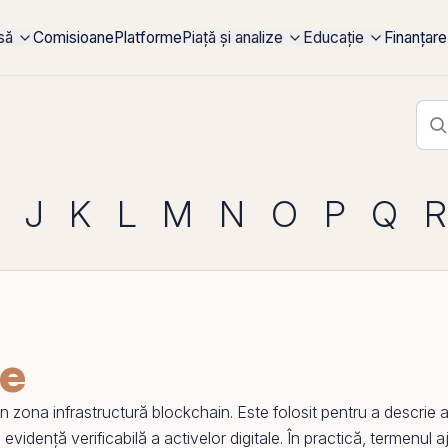
rsă
Comisioane
Platforme
Piață și analize
Educație
Finanțare
J
K
L
M
N
O
P
Q
R
re
 zona infrastructură
blockchain
. Este folosit pentru a descrie a
 evidență verificabilă a activelor digitale. În practică, termenul a