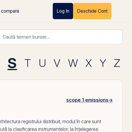
 companii
Log In
Deschide Cont
S
T
U
V
W
X
Y
Z
scope 1 emissions
→
rhitectura registrului distribuit, modul în care sunt
jută la clasificarea instrumentelor, la înțelegerea