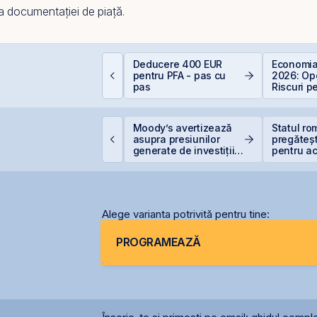
u a documentației de piață.
e sunt dividendele și
Deducere 400 EUR
Economia
um funcționează:
pentru PFA - pas cu
2026: Opo
hid complet pentru
pas
Riscuri p
nvestitori în acțiuni
Investitor
etrolul urcă după
Moody’s avertizează
Statul r
oile lovituri ale SUA
asupra presiunilor
pregăteșt
supra Iranului
generate de investițiile
pentru ac
record în AI
gazelor 
Alege varianta potrivită pentru tine:
PROGRAMEAZĂ