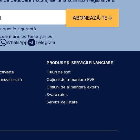
t de deducere fiscală, alerte la schimbari legislative și
ABONEAZĂ-TE
l
 sunt în siguranță.
ele mai importante știri pe:
WhatsApp
Telegram
PRODUSE ȘI SERVICII FINANCIARE
tivitate
Titluri de stat
anizațională
Opțiuni de alimentare BVB
Opțiuni de alimentare extern
Swap rates
Servicii de listare