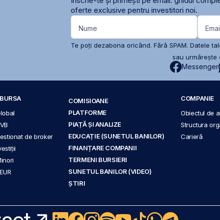
Înscrie-te și primești pe email: ghidul comple
oferte exclusive pentru investitori noi.
Nume
Emai
Te poți dezabona oricând. Fără SPAM. Datele tale
sau urmărește c
Messenger
A BURSA
COMPANIE
COMISIOANE
PLATFORME
Global
Obiectul de ac
PIAȚĂ ȘI ANALIZE
BVB
Structura org
EDUCAȚIE (SUNETUL BANILOR)
 gestionat de broker
Carieră
FINANȚARE COMPANII
stiții
TERMENI BURSIERI
Minori
SUNETUL BANILOR (VIDEO)
 EUR
ȘTIRI
act