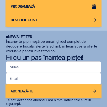
PROGRAMEAZĂ
DESCHIDE CONT
NEWSLETTER
Înscrie-te și primești pe email: ghidul complet de
deducere fiscală, alerte la schimbari legislative și oferte
exclusive pentru investitori noi.
Fii cu un pas înaintea pieței!
Nume
Email
ABONEAZĂ-TE
Te poți dezabona oricând. Fără SPAM. Datele tale sunt în
siguranță.