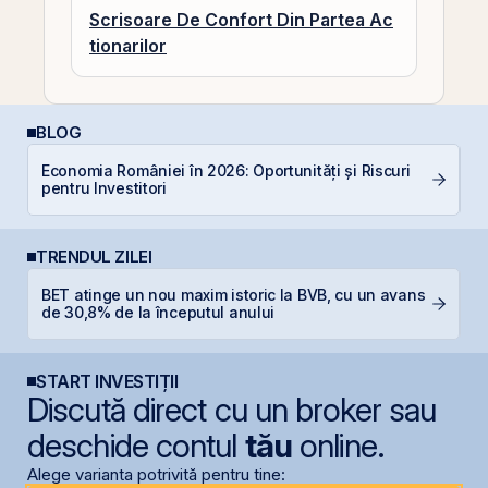
Scrisoare De Confort Din Partea Ac
tionarilor
BLOG
Economia României în 2026: Oportunități și Riscuri
C
pentru Investitori
co
TRENDUL ZILEI
BET atinge un nou maxim istoric la BVB, cu un avans
C
de 30,8% de la începutul anului
ca
START INVESTIȚII
Discută direct cu un broker sau
deschide contul
tău
online.
Alege varianta potrivită pentru tine: