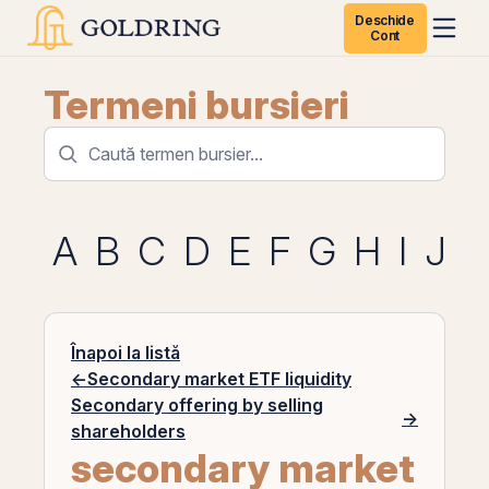
Deschide
Cont
Termeni bursieri
A
B
C
D
E
F
G
H
I
J
K
Înapoi la listă
←
Secondary market ETF liquidity
Secondary offering by selling
→
shareholders
secondary market