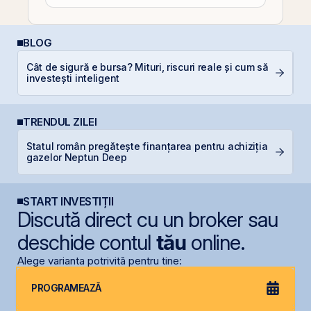
BLOG
Cât de sigură e bursa? Mituri, riscuri reale și cum să
R
investești inteligent
TRENDUL ZILEI
Statul român pregătește finanțarea pentru achiziția
G
gazelor Neptun Deep
START INVESTIȚII
Discută direct cu un broker sau
deschide contul
tău
online.
Alege varianta potrivită pentru tine:
PROGRAMEAZĂ