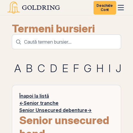
Deschide
Cont
Termeni bursieri
A
B
C
D
E
F
G
H
I
J
K
Înapoi la listă
←
Senior tranche
Senior Unsecured debenture
→
Senior unsecured