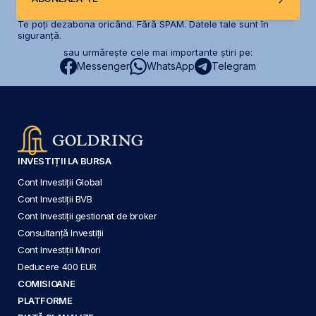
Te poți dezabona oricând. Fără SPAM. Datele tale sunt în
siguranță.
sau urmărește cele mai importante știri pe:
Messenger
WhatsApp
Telegram
INVESTIȚII LA BURSA
Cont Investiții Global
Cont Investiții BVB
Cont Investiții gestionat de broker
Consultanță Investiții
Cont Investiții Minori
Deducere 400 EUR
COMISIOANE
PLATFORME