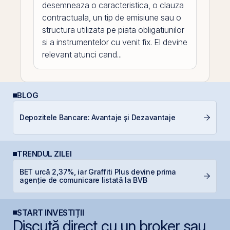
desemneaza o caracteristica, o clauza
contractuala, un tip de emisiune sau o
structura utilizata pe piata obligatiunilor
si a instrumentelor cu venit fix. El devine
relevant atunci cand...
BLOG
D
Depozitele Bancare: Avantaje și Dezavantaje
b
TRENDUL ZILEI
BET urcă 2,37%, iar Graffiti Plus devine prima
P
agenție de comunicare listată la BVB
Ir
START INVESTIȚII
Discută direct cu un broker sau