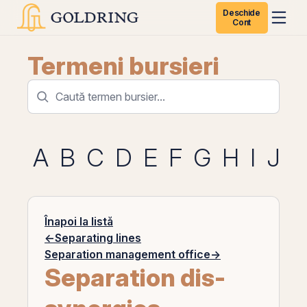
Deschide
Cont
Termeni bursieri
A
B
C
D
E
F
G
H
I
J
K
Înapoi la listă
←
Separating lines
Separation management office
→
Separation dis-