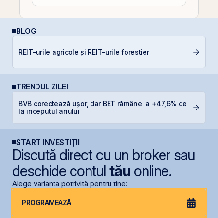
BLOG
REIT-urile agricole și REIT-urile forestier
In
TRENDUL ZILEI
BVB corectează ușor, dar BET rămâne la +47,6% de
O
la începutul anului
f
START INVESTIȚII
Discută direct cu un broker sau
deschide contul
tău
online.
Alege varianta potrivită pentru tine:
PROGRAMEAZĂ