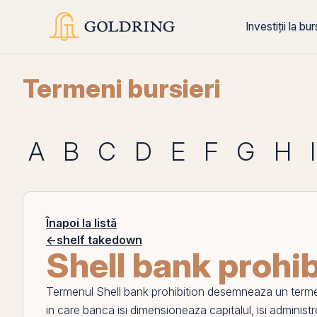
Investiții la bu
Termeni bursieri
A
B
C
D
E
F
G
H
I
Înapoi la listă
←
shelf takedown
Shell bank prohib
Termenul
Shell bank prohibition
desemneaza un termen a
in care banca isi dimensioneaza capitalul, isi administrea