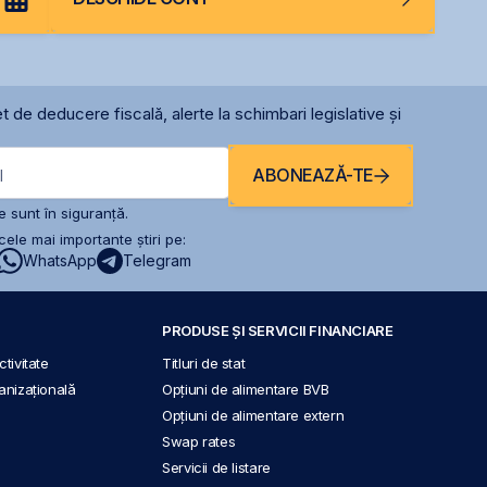
t de deducere fiscală, alerte la schimbari legislative și
ABONEAZĂ-TE
l
 sunt în siguranță.
ele mai importante știri pe:
WhatsApp
Telegram
PRODUSE ȘI SERVICII FINANCIARE
tivitate
Titluri de stat
anizațională
Opțiuni de alimentare BVB
Opțiuni de alimentare extern
Swap rates
Servicii de listare