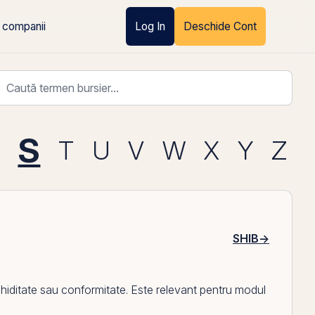
 companii
Log In
Deschide Cont
S
T
U
V
W
X
Y
Z
SHIB
→
chiditate sau conformitate. Este relevant pentru modul