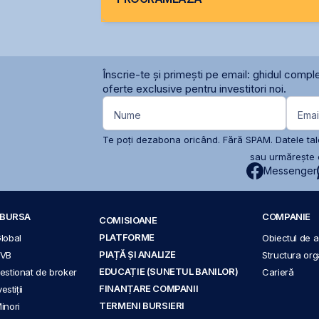
Înscrie-te și primești pe email: ghidul comple
oferte exclusive pentru investitori noi.
Nume
Emai
Te poți dezabona oricând. Fără SPAM. Datele tale
sau urmărește c
Messenger
A BURSA
COMPANIE
COMISIOANE
PLATFORME
Global
Obiectul de ac
PIAȚĂ ȘI ANALIZE
BVB
Structura org
EDUCAȚIE (SUNETUL BANILOR)
 gestionat de broker
Carieră
FINANȚARE COMPANII
stiții
TERMENI BURSIERI
Minori