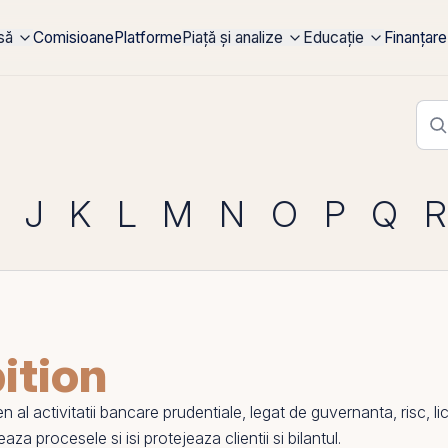
rsă
Comisioane
Platforme
Piață și analize
Educație
Finanțare
J
K
L
M
N
O
P
Q
R
ition
l activitatii bancare prudentiale, legat de guvernanta, risc, li
za procesele si isi protejeaza clientii si bilantul.