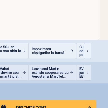
 la 50+ ani:
Cum funcționeaz
Impozitarea
iu sau abia la
deducerea fiscal
câștigurilor la bursă
pentru investiții l
bursă
Valori
Lockheed Martin
BVB încheie prim
 devine cea
extinde cooperarea cu
jumătate din 202
ormantă piață
Aerostar și MarcTel
BET +33% și
pentru mentenanța
capitalizare reco
radarelor AN/TPQ-53 în
România
DESCHIDE CONT