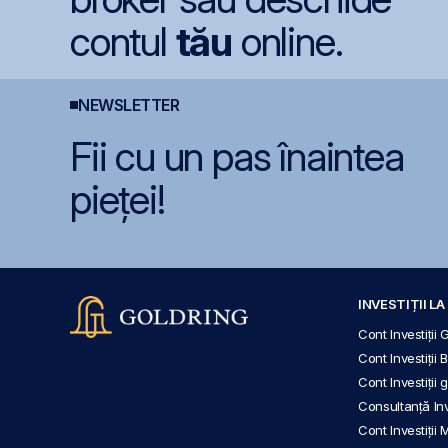
contul
tău
online.
NEWSLETTER
Fii cu un pas înaintea
pieței!
INVESTIȚII L
Cont Investiții 
Cont Investiții 
Cont Investiții
Consultanță Inve
Cont Investiții 