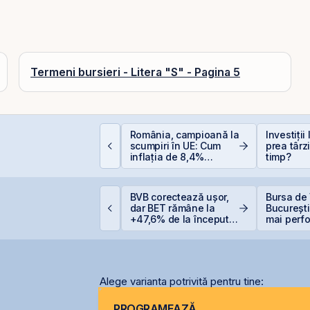
Termeni bursieri - Litera "S" - Pagina 5
lasamentul Privat de
România, campioană la
Investiții
bligațiuni Derpan S.A.,
scumpiri în UE: Cum
prea târz
arte a grupului
inflația de 8,4%
timp?
olden Foods Snacks,
erodează bugetul și
uplimentat și
care sunt soluțiile
uprasubscris
reale pentru români
eraPlast își crește
BVB corectează ușor,
Bursa de 
eniturile cu 4%, dar
dar BET rămâne la
București
ncheie primul
+47,6% de la începutul
mai perf
emestru cu o pierdere
anului
din lume
e 4 milioane de lei
Alege varianta potrivită pentru tine:
PROGRAMEAZĂ