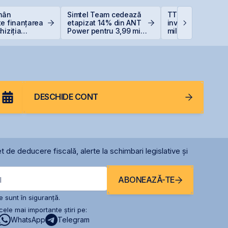
omân
Simtel Team cedează
TTS finalizează
e finanțarea
etapizat 14% din ANT
investiția de 23
hiziția
Power pentru 3,99 mil.
milioane euro în
Neptun Deep
lei și își reduce
terminalul Canop
participația la 37%
Constanța
DESCHIDE CONT
t de deducere fiscală, alerte la schimbari legislative și
ABONEAZĂ-TE
l
 sunt în siguranță.
ele mai importante știri pe:
WhatsApp
Telegram