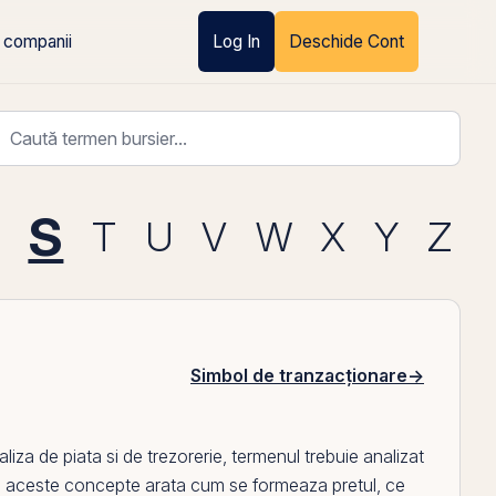
 companii
Log In
Deschide Cont
S
T
U
V
W
X
Y
Z
Simbol de tranzacționare
→
za de piata si de trezorerie, termenul trebuie analizat
 aceste concepte arata cum se formeaza pretul, ce