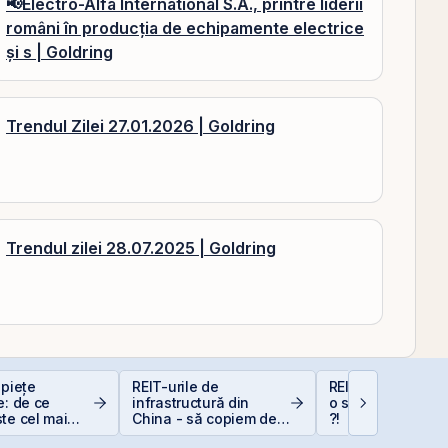
📢Electro-Alfa International S.A., printre liderii
români în producția de echipamente electrice
și s | Goldring
Trendul Zilei 27.01.2026 | Goldring
Trendul zilei 28.07.2025 | Goldring
 piețe
REIT-urile de
REIT-urile industr
e: de ce
infrastructură din
o supapă pentru 
te cel mai
China - să copiem de
?!
at
la cel ce copiază?!