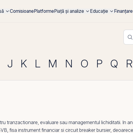
rsă
Comisioane
Platforme
Piață și analize
Educație
Finanțare
J
K
L
M
N
O
P
Q
R
ranzactionare, evaluare sau managementul lichiditatii. In anali
 BVB
,
fisa instrument financiar
si
circuit breaker bursier
, deoarece