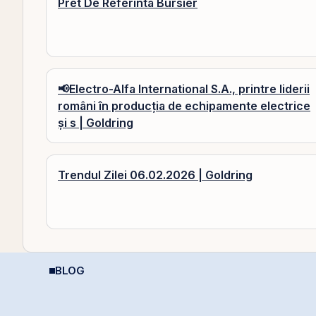
Pret De Referinta Bursier
📢Electro-Alfa International S.A., printre liderii
români în producția de echipamente electrice
și s | Goldring
Trendul Zilei 06.02.2026 | Goldring
BLOG
Listarea Pachetelor
Ce sunt dividendele și
C
Minoritare din
cum funcționează:
p
i
Companiile de Stat la
ghid complet pentru
ș
BVB – Soluție pentru
investitori în acțiuni
A