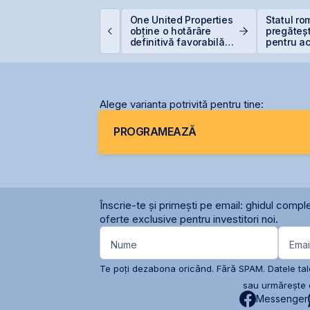
ET atinge un nou
One United Properties
Statul r
axim istoric la BVB, cu
obține o hotărâre
pregăteșt
n avans de 30,8% de
definitivă favorabilă
pentru ac
a începutul anului
pentru One Peninsula
gazelor 
Alege varianta potrivită pentru tine:
PROGRAMEAZĂ
Înscrie-te și primești pe email: ghidul comple
oferte exclusive pentru investitori noi.
Nume
Emai
Te poți dezabona oricând. Fără SPAM. Datele tale
sau urmărește c
Messenger