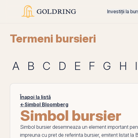
Investiții la bu
Termeni bursieri
A
B
C
D
E
F
G
H
I
Înapoi la listă
←
Simbol Bloomberg
Simbol bursier
Simbol bursier
desemneaza un element important pentru t
impreuna cu
pret de referinta bursier
,
emitent listat la