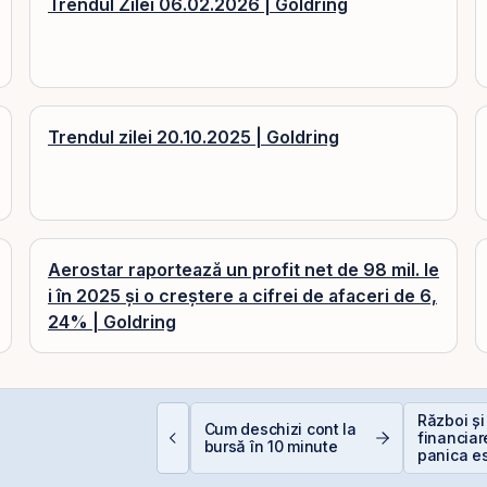
Trendul Zilei 06.02.2026 | Goldring
Trendul zilei 20.10.2025 | Goldring
Aerostar raportează un profit net de 98 mil. le
i în 2025 și o creștere a cifrei de afaceri de 6,
24% | Goldring
ontakt accelerează
Război și
Cum deschizi cont la
regătirea pentru IPO
financiar
bursă în 10 minute
i listarea pe piața
panica es
eRO a BVB
scump sf