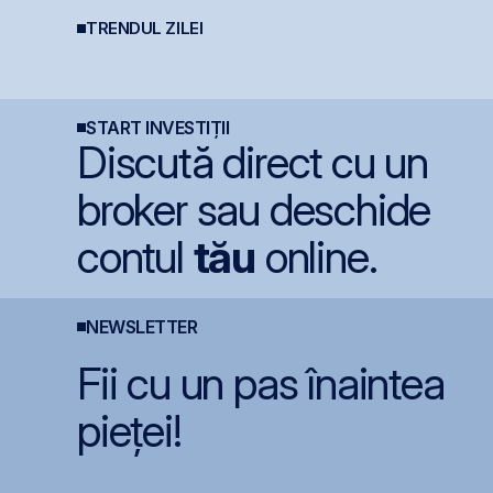
Deficitul Bugetar?
TRENDUL ZILEI
a
Lockheed Martin
România evită
B
extinde cooperarea cu
retrogradarea, Fitch
m
Aerostar și MarcTel
menține ratingul
u
pentru mentenanța
României la BBB-
l
radarelor AN/TPQ-53 în
România
START INVESTIȚII
Discută direct cu un
broker sau deschide
contul
tău
online.
NEWSLETTER
Fii cu un pas înaintea
pieței!