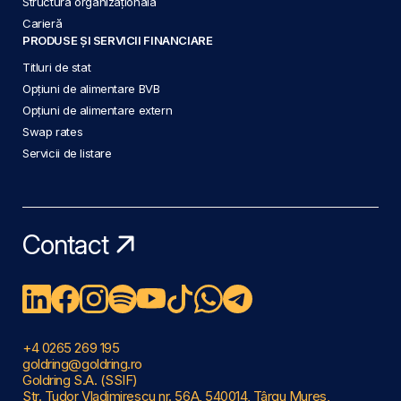
Structura organizațională
Carieră
PRODUSE ȘI SERVICII FINANCIARE
Titluri de stat
Opțiuni de alimentare BVB
Opțiuni de alimentare extern
Swap rates
Servicii de listare
Contact
+4 0265 269 195
goldring@goldring.ro
Goldring S.A. (SSIF)
Str. Tudor Vladimirescu nr. 56A, 540014, Târgu Mureș,