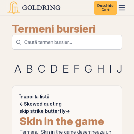
Deschide
Cont
Termeni bursieri
A
B
C
D
E
F
G
H
I
J
K
Înapoi la listă
←
Skewed quoting
skip strike butterfly
→
Skin in the game
Termenul
Skin in the game
desemneaza un