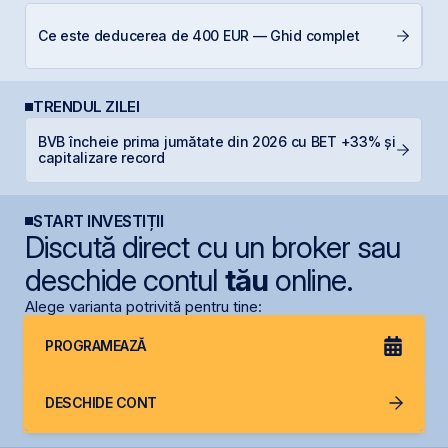
Ș
Ce este deducerea de 400 EUR — Ghid complet
B
TRENDUL ZILEI
BVB încheie prima jumătate din 2026 cu BET +33% și
S
capitalizare record
de
START INVESTIȚII
Discută direct cu un broker sau
deschide contul
tău
online.
Alege varianta potrivită pentru tine:
PROGRAMEAZĂ
DESCHIDE CONT