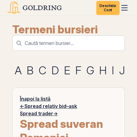
Deschide
Cont
Termeni bursieri
A
B
C
D
E
F
G
H
I
J
K
Înapoi la listă
←
Spread relativ bid–ask
Spread trader
→
Spread suveran