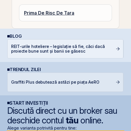
Prima De Risc De Tara
BLOG
REIT-urile hoteliere – legislație să fie, căci dacă
C
proiecte bune sunt și banii se găsesc
co
TRENDUL ZILEI
B
Graffiti Plus debutează astăzi pe piața AeRO
a
START INVESTIȚII
Discută direct cu un broker sau
deschide contul
tău
online.
Alege varianta potrivită pentru tine: