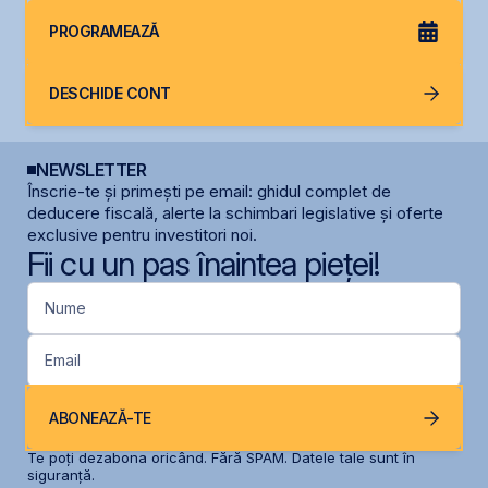
PROGRAMEAZĂ
DESCHIDE CONT
NEWSLETTER
Înscrie-te și primești pe email: ghidul complet de
deducere fiscală, alerte la schimbari legislative și oferte
exclusive pentru investitori noi.
Fii cu un pas înaintea pieței!
Nume
Email
ABONEAZĂ-TE
Te poți dezabona oricând. Fără SPAM. Datele tale sunt în
siguranță.