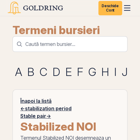
Deschide
Cont
Termeni bursieri
A
B
C
D
E
F
G
H
I
J
K
Înapoi la listă
←
stabilization period
Stable pair
→
Stabilized NOI
Termenul
Stabilized NOI
desemneaza un