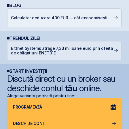
BLOG
Câ
Calculator deducere 400 EUR — cât economisești
in
TRENDUL ZILEI
Bittnet Systems atrage 7,33 milioane euro prin oferta
N
de obligațiuni BNET31E
C
START INVESTIȚII
Discută direct cu un broker sau
deschide contul
tău
online.
Alege varianta potrivită pentru tine:
PROGRAMEAZĂ
DESCHIDE CONT