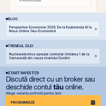
investitorului.
BLOG
Perspective Economice 2026: De la Exuberanța AI la
R
Noua Ordine Geo-Economică
TRENDUL ZILEI
Nuclearelectrica oprește controlat Unitatea 1 de la
B
Cernavodă din cauza nivelului Dunării
d
START INVESTIȚII
Discută direct cu un broker sau
deschide contul
tău
online.
Alege varianta potrivită pentru tine:
PROGRAMEAZĂ