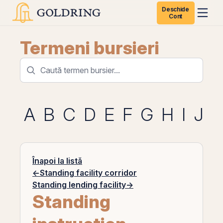
Deschide
Cont
Termeni bursieri
A
B
C
D
E
F
G
H
I
J
K
Înapoi la listă
←
Standing facility corridor
Standing lending facility
→
Standing