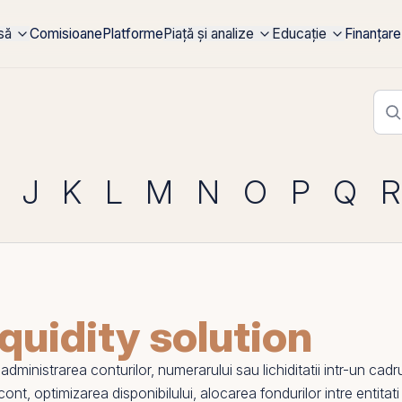
rsă
Comisioane
Platforme
Piață și analize
Educație
Finanțare
J
K
L
M
N
O
P
Q
R
quidity solution
 administrarea conturilor, numerarului sau lichiditatii intr-un cad
cont, optimizarea disponibilului, alocarea fondurilor intre entita