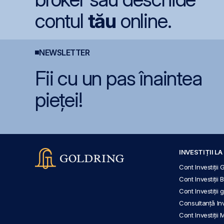
contul
tău
online.
NEWSLETTER
Fii cu un pas înaintea
pieței!
INVESTIȚII L
Cont Investiții 
Cont Investiții 
Cont Investiții
Consultanță Inve
Cont Investiții 