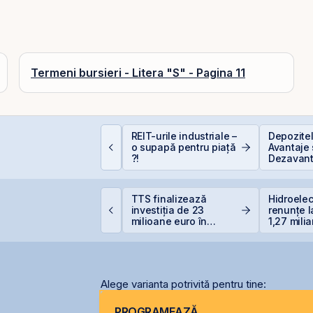
Termeni bursieri - Litera "S" - Pagina 11
istarea Pachetelor
REIT-urile industriale –
Depozite
inoritare din
o supapă pentru piață
Avantaje 
ompaniile de Stat la
?!
Dezavant
VB – Soluție pentru
eficitul Bugetar?
roducția centralei de
TTS finalizează
Hidroelec
a Cernavodă, oprită
investiția de 23
renunțe l
ntegral din cauza
milioane euro în
1,27 milia
ecetei
terminalul Canopus
Siret
Constanța
Alege varianta potrivită pentru tine:
PROGRAMEAZĂ