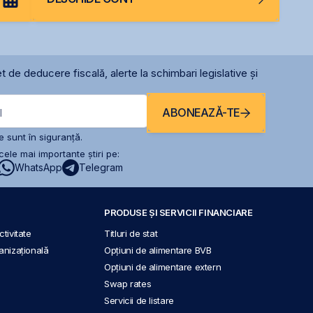
t de deducere fiscală, alerte la schimbari legislative și
ABONEAZĂ-TE
l
 sunt în siguranță.
ele mai importante știri pe:
WhatsApp
Telegram
PRODUSE ȘI SERVICII FINANCIARE
tivitate
Titluri de stat
anizațională
Opțiuni de alimentare BVB
Opțiuni de alimentare extern
Swap rates
Servicii de listare