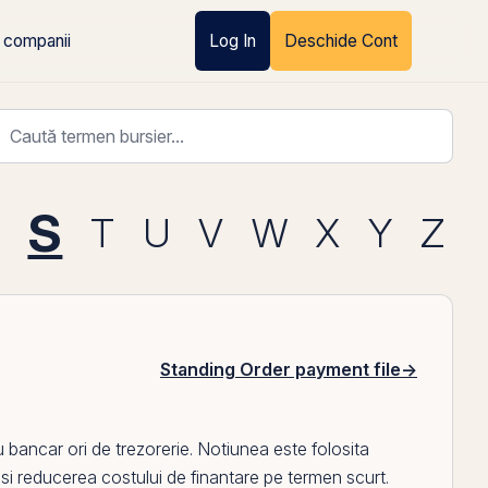
 companii
Log In
Deschide Cont
S
T
U
V
W
X
Y
Z
Standing Order payment file
→
ru bancar ori de trezorerie. Notiunea este folosita
ti si reducerea costului de finantare
pe
termen scurt.