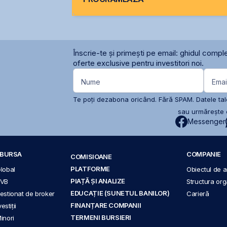
Înscrie-te și primești pe email: ghidul comple
oferte exclusive pentru investitori noi.
Nume
Emai
Te poți dezabona oricând. Fără SPAM. Datele tale
sau urmărește c
Messenger
A BURSA
COMPANIE
COMISIOANE
PLATFORME
Global
Obiectul de ac
PIAȚĂ ȘI ANALIZE
BVB
Structura org
EDUCAȚIE (SUNETUL BANILOR)
 gestionat de broker
Carieră
FINANȚARE COMPANII
stiții
TERMENI BURSIERI
Minori