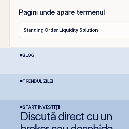
Pagini unde apare termenul
Standing Order Liquidity Solution
BLOG
Șocurile petroliere:
România, campioană la
L
cum afectează prețul
scumpiri în UE: Cum
M
petrolului Bursa de
inflația de 8,4%
C
Valori București
erodează bugetul și
B
care sunt soluțiile
D
reale pentru români
TRENDUL ZILEI
România începe
Simtel Team cedează
P
discuțiile cu agențiile
etapizat 14% din ANT
l
de rating pentru
Power pentru 3,99 mil.
i
menținerea
lei și își reduce
s
calificativului suveran
participația la 37%
START INVESTIȚII
Discută direct cu un
broker sau deschide