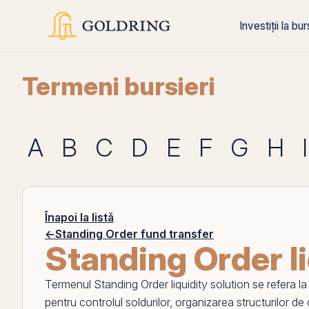
Investiții la bu
Termeni bursieri
A
B
C
D
E
F
G
H
I
Înapoi la listă
←
Standing Order fund transfer
Standing Order li
Termenul
Standing Order liquidity solution
se refera la
pentru controlul soldurilor, organizarea structurilor de 