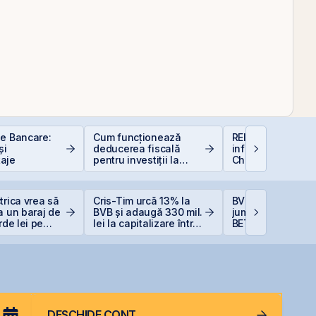
le Bancare:
Cum funcționează
REIT-urile de
și
deducerea fiscală
infrastructură din
aje
pentru investiții la
China - să copie
bursă
la cel ce copiază?
trica vrea să
Cris-Tim urcă 13% la
BVB încheie prim
a un baraj de
BVB și adaugă 330 mil.
jumătate din 202
rde lei pe
lei la capitalizare într-o
BET +33% și
singură zi
capitalizare reco
DESCHIDE CONT