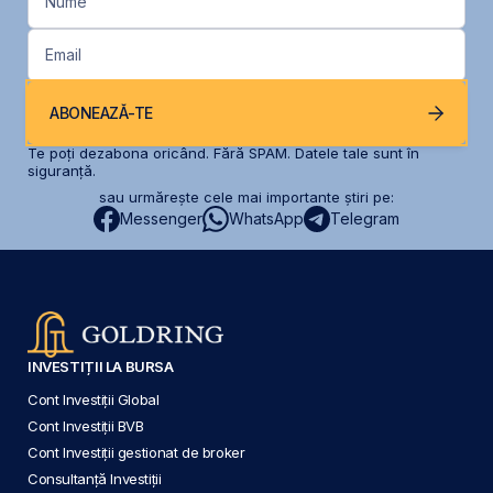
Nume
Email
ABONEAZĂ-TE
Te poți dezabona oricând. Fără SPAM. Datele tale sunt în
siguranță.
sau urmărește cele mai importante știri pe:
Messenger
WhatsApp
Telegram
INVESTIȚII LA BURSA
Cont Investiții Global
Cont Investiții BVB
Cont Investiții gestionat de broker
Consultanță Investiții