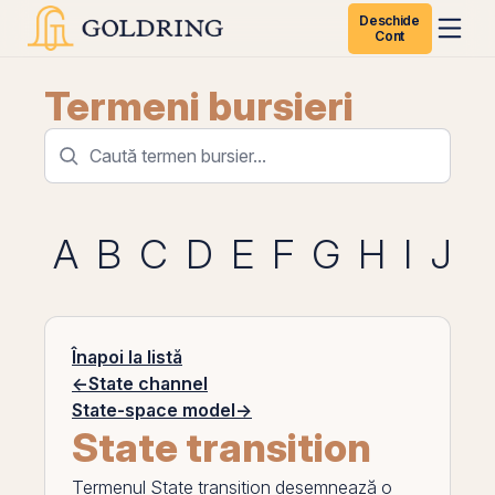
Deschide
Cont
Termeni bursieri
A
B
C
D
E
F
G
H
I
J
K
Înapoi la listă
←
State channel
State-space model
→
State transition
Termenul
State transition
desemnează o