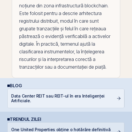
noțiune din zona infrastructură
blockchain
.
Este folosit pentru a descrie arhitectura
registrului distribuit, modul în care sunt
grupate tranzacțiile și felul în care rețeaua
păstrează o evidență verificabilă a activelor
digitale. În practică, termenul ajută la
clasificarea instrumentelor, la înțelegerea
riscurilor și la interpretarea corectă a
tranzacțiilor sau a documentației de piață.
BLOG
Data Center REIT sau REIT-ul în era Inteligenței
RE
Artificiale.
TRENDUL ZILEI
One United Properties obține o hotărâre definitivă
P