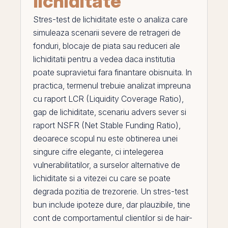
lichiditate
Stres-test de lichiditate
este o analiza care
simuleaza scenarii severe de retrageri de
fonduri, blocaje de piata sau reduceri ale
lichiditatii pentru a
vedea
daca institutia
poate supravietui fara finantare obisnuita. In
practica, termenul trebuie analizat impreuna
cu
raport LCR (Liquidity Coverage Ratio)
,
gap de lichiditate
,
scenariu advers sever
si
raport NSFR (Net Stable Funding Ratio)
,
deoarece scopul nu este obtinerea unei
singure cifre elegante, ci intelegerea
vulnerabilitatilor, a surselor alternative de
lichiditate si a vitezei cu care se poate
degrada pozitia de trezorerie. Un stres-
test
bun include ipoteze dure, dar plauzibile, tine
cont de comportamentul clientilor si de hair-