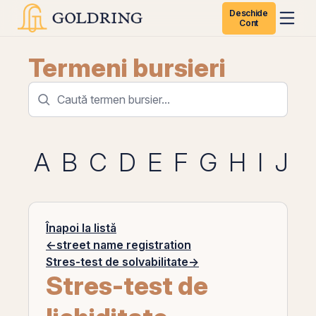
Deschide
Cont
Termeni bursieri
A
B
C
D
E
F
G
H
I
J
K
Înapoi la listă
←
street name registration
Stres-test de solvabilitate
→
Stres-test de