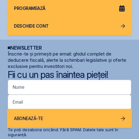
PROGRAMEAZĂ
DESCHIDE CONT
NEWSLETTER
Înscrie-te și primești pe email: ghidul complet de
deducere fiscală, alerte la schimbari legislative și oferte
exclusive pentru investitori noi.
Fii cu un pas înaintea pieței!
Nume
Email
ABONEAZĂ-TE
Te poți dezabona oricând. Fără SPAM. Datele tale sunt în
siguranță.