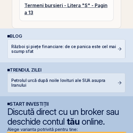
Termeni bursieri - Litera "S" - Pagin
a 13
BLOG
Război și piețe financiare: de ce panica este cel mai
C
scump sfat
a
TRENDUL ZILEI
Petrolul urcă după noile lovituri ale SUA asupra
B
Iranului
a
START INVESTIȚII
Discută direct cu un broker sau
deschide contul
tău
online.
Alege varianta potrivită pentru tine: