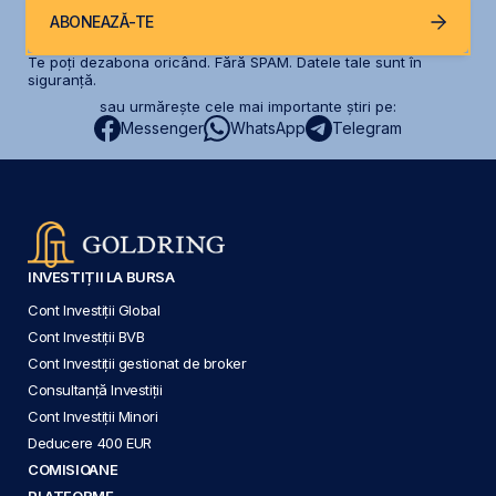
ABONEAZĂ-TE
Te poți dezabona oricând. Fără SPAM. Datele tale sunt în
siguranță.
sau urmărește cele mai importante știri pe:
Messenger
WhatsApp
Telegram
INVESTIȚII LA BURSA
Cont Investiții Global
Cont Investiții BVB
Cont Investiții gestionat de broker
Consultanță Investiții
Cont Investiții Minori
Deducere 400 EUR
COMISIOANE
PLATFORME