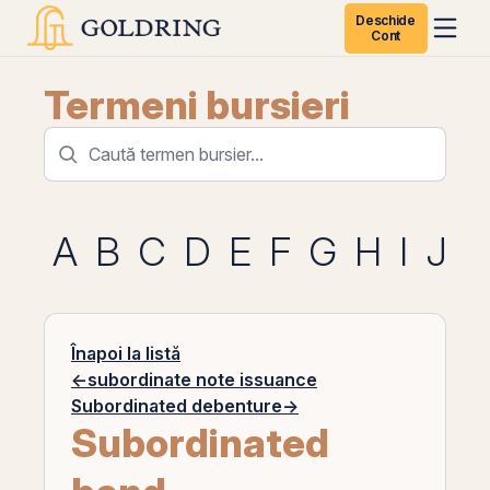
Deschide
Cont
Termeni bursieri
A
B
C
D
E
F
G
H
I
J
K
Înapoi la listă
←
subordinate note issuance
Subordinated debenture
→
Subordinated