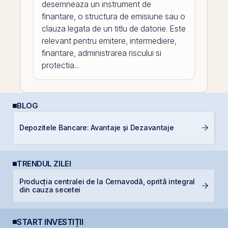
desemneaza un instrument de
finantare, o structura de emisiune sau o
clauza legata de un titlu de datorie. Este
relevant pentru emitere, intermediere,
finantare, administrarea riscului si
protectia...
BLOG
D
Depozitele Bancare: Avantaje și Dezavantaje
Ar
TRENDUL ZILEI
Producția centralei de la Cernavodă, oprită integral
D
din cauza secetei
START INVESTIȚII