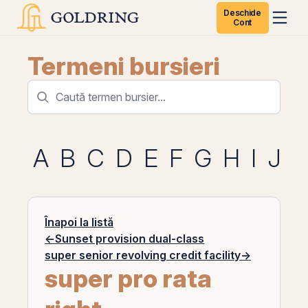
Deschide
Cont
Termeni bursieri
A
B
C
D
E
F
G
H
I
J
K
Înapoi la listă
←
Sunset provision dual-class
super senior revolving credit facility
→
super pro rata