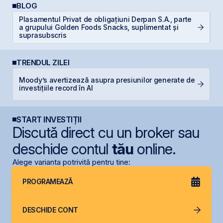
BLOG
Plasamentul Privat de obligațiuni Derpan S.A., parte
D
a grupului Golden Foods Snacks, suplimentat și
Ar
suprasubscris
TRENDUL ZILEI
Moody’s avertizează asupra presiunilor generate de
B
investițiile record în AI
a
START INVESTIȚII
Discută direct cu un broker sau
deschide contul
tău
online.
Alege varianta potrivită pentru tine:
PROGRAMEAZĂ
DESCHIDE CONT