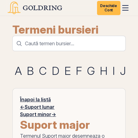
Deschide
Cont
Termeni bursieri
A
B
C
D
E
F
G
H
I
J
K
Înapoi la listă
←
Suport lunar
Suport minor
→
Suport major
Termenul
Suport major
desemneaza o