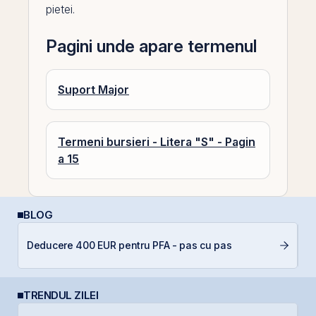
pietei.
Pagini unde apare termenul
Suport Major
Termeni bursieri - Litera "S" - Pagin
a 15
BLOG
C
Deducere 400 EUR pentru PFA - pas cu pas
p
TRENDUL ZILEI