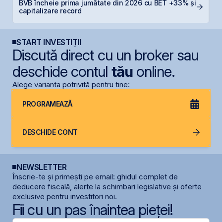
BVB încheie prima jumătate din 2026 cu BET +33% și
R
capitalizare record
R
START INVESTIȚII
Discută direct cu un broker sau
deschide contul
tău
online.
Alege varianta potrivită pentru tine:
PROGRAMEAZĂ
DESCHIDE CONT
NEWSLETTER
Înscrie-te și primești pe email: ghidul complet de
deducere fiscală, alerte la schimbari legislative și oferte
exclusive pentru investitori noi.
Fii cu un pas înaintea pieței!