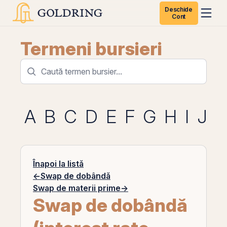
Deschide
Cont
Termeni bursieri
A
B
C
D
E
F
G
H
I
J
K
Înapoi la listă
←
Swap de dobândă
Swap de materii prime
→
Swap de dobândă