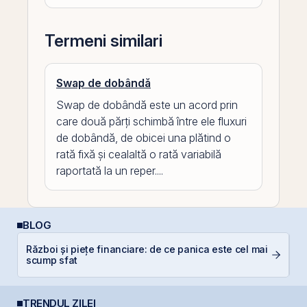
Termeni similari
Swap de dobândă
Swap de dobândă este un acord prin
care două părți schimbă între ele fluxuri
de dobândă, de obicei una plătind o
rată fixă și cealaltă o rată variabilă
raportată la un reper....
BLOG
Război și piețe financiare: de ce panica este cel mai
D
scump sfat
b
TRENDUL ZILEI