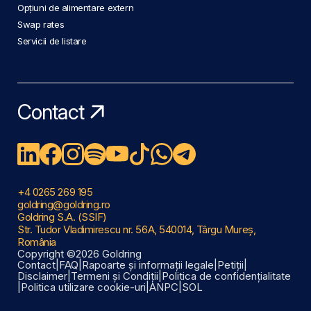
Opțiuni de alimentare extern
Swap rates
Servicii de listare
Contact
+4 0265 269 195
goldring@goldring.ro
Goldring S.A. (SSIF)
Str. Tudor Vladimirescu nr. 56A, 540014, Târgu Mureș,
România
Copyright ©2026 Goldring
Contact
|
FAQ
|
Rapoarte și informații legale
|
Petiții
|
Disclaimer
|
Termeni și Condiții
|
Politica de confidențialitate
|
Politica utilizare cookie-uri
|
ANPC
|
SOL