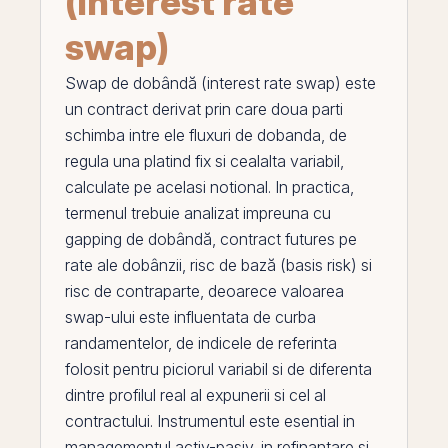
(interest rate
swap)
Swap de dobândă (interest rate swap)
este
un contract derivat
prin
care doua parti
schimba intre ele fluxuri de
dobanda
, de
regula una platind fix si cealalta variabil,
calculate
pe
acelasi notional. In practica,
termenul trebuie analizat impreuna cu
gapping de dobândă
,
contract futures pe
rate ale dobânzii
,
risc de bază (basis risk)
si
risc de contraparte
, deoarece valoarea
swap
-ului este influentata de
curba
randamentelor
, de indicele de referinta
folosit pentru piciorul variabil si de diferenta
dintre profilul real al expunerii si cel al
contractului. Instrumentul este esential in
managementul activ-pasiv, in refinantare si