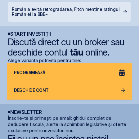
România evită retrogradarea, Fitch menține ratingul
P
României la BBB-
d
START INVESTIȚII
Discută direct cu un broker sau
deschide contul
tău
online.
Alege varianta potrivită pentru tine:
PROGRAMEAZĂ
DESCHIDE CONT
NEWSLETTER
Înscrie-te și primești pe email: ghidul complet de
deducere fiscală, alerte la schimbari legislative și oferte
exclusive pentru investitori noi.
Fii cu un pas înaintea pieței!