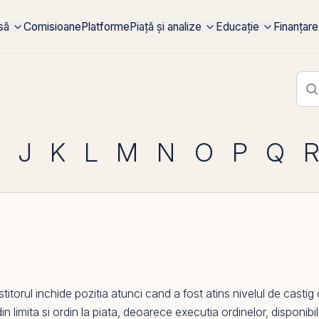
rsă
Comisioane
Platforme
Piață și analize
Educație
Finanțare
J
K
L
M
N
O
P
Q
titorul inchide pozitia atunci cand a fost atins nivelul de castig 
din limita si
ordin la piata
, deoarece executia ordinelor, disponibili