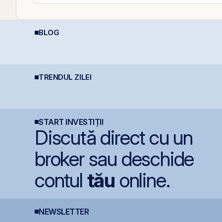
BLOG
Aplicații AI în Lumea
Plasamentul Privat de
I
Reală: 10 Companii
obligațiuni Derpan S.A.,
p
Care Transformă
parte a grupului
t
Industriile
Golden Foods Snacks,
suplimentat și
suprasubscris
TRENDUL ZILEI
Producția centralei de
Statul român
I
la Cernavodă, oprită
pregătește finanțarea
a
integral din cauza
pentru achiziția
p
secetei
gazelor Neptun Deep
START INVESTIȚII
Discută direct cu un
broker sau deschide
contul
tău
online.
NEWSLETTER