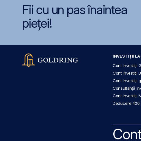
Fii cu un pas înaintea
pieței!
INVESTIȚII L
Cont Investiții 
Cont Investiții 
Cont Investiții
Consultanță Inve
Cont Investiții 
Deducere 400
Cont