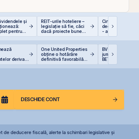
ividendele și
REIT-urile hoteliere –
Cine e eligibil pe
ționează:
legislație să fie, căci
deducerea de 40
plet pentru
dacă proiecte bune
- angajați vs. PFA
i în acțiuni
sunt și banii se găsesc
mează
One United Properties
BVB încheie prim
obține o hotărâre
jumătate din 202
telor derivate
definitivă favorabilă
BET +33% și
rapartea
pentru One Peninsula
capitalizare reco
la final de
începutul lui
DESCHIDE CONT
t de deducere fiscală, alerte la schimbari legislative și