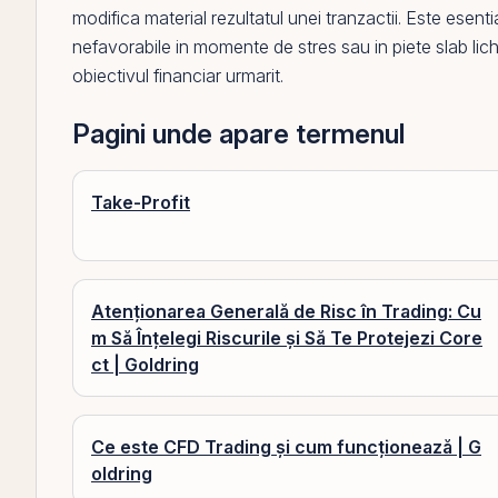
modifica material rezultatul unei tranzactii. Este esenti
nefavorabile in momente de stres sau in piete slab lichi
obiectivul financiar urmarit.
Pagini unde apare termenul
Take-Profit
Atenționarea Generală de Risc în Trading: Cu
m Să Înțelegi Riscurile și Să Te Protejezi Core
ct | Goldring
Ce este CFD Trading și cum funcționează | G
oldring