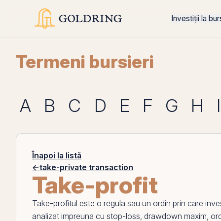
Investiții la bu
Termeni bursieri
A
B
C
D
E
F
G
H
I
Înapoi la listă
←
take-private transaction
Take-profit
Take-profitul este o regula sau un ordin
prin
care inves
analizat impreuna cu
stop-loss
,
drawdown maxim
, or