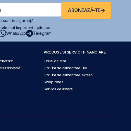
ABONEAZĂ-TE
l
 sunt în siguranță.
ele mai importante știri pe:
WhatsApp
Telegram
PRODUSE ȘI SERVICII FINANCIARE
tivitate
Titluri de stat
anizațională
Opțiuni de alimentare BVB
Opțiuni de alimentare extern
Swap rates
Servicii de listare