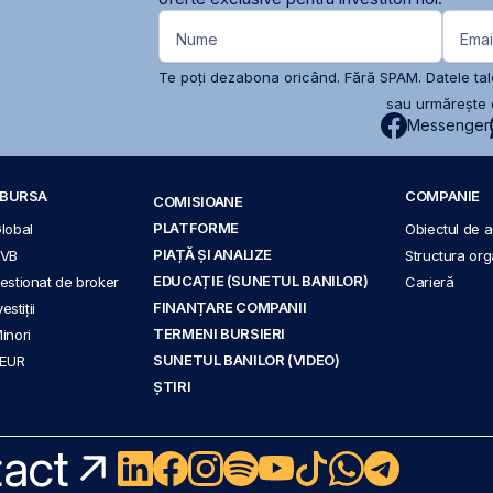
Nume
Emai
Te poți dezabona oricând. Fără SPAM. Datele tale
sau urmărește c
Messenger
A BURSA
COMPANIE
COMISIOANE
PLATFORME
Global
Obiectul de ac
PIAȚĂ ȘI ANALIZE
BVB
Structura org
EDUCAȚIE (SUNETUL BANILOR)
 gestionat de broker
Carieră
FINANȚARE COMPANII
stiții
TERMENI BURSIERI
Minori
SUNETUL BANILOR (VIDEO)
 EUR
ȘTIRI
act