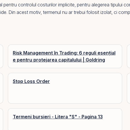
al pentru controlul costurilor implicite, pentru alegerea tipului c
de. Din acest motiv, termenul nu ar trebui folosit izolat, ci comp
Risk Management în Trading: 6 reguli esențial
e pentru protejarea capitalului | Goldring
Stop Loss Order
Termeni bursieri - Litera "S" - Pagina 13