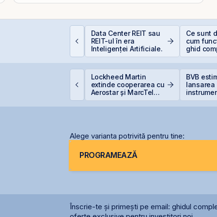
nvestiții la 50+ ani:
Data Center REIT sau
Ce sunt d
rea târziu sau abia la
REIT-ul în era
cum func
imp?
Inteligenței Artificiale.
ghid com
investitor
PO-ul Digi Spain este
Lockheed Martin
BVB esti
coperit integral din
extinde cooperarea cu
lansarea
rima zi
Aerostar și MarcTel
instrumen
pentru mentenanța
prin Cont
radarelor AN/TPQ-53 în
Centrală 
România
2026 sau 
2027
Alege varianta potrivită pentru tine:
PROGRAMEAZĂ
Înscrie-te și primești pe email: ghidul comple
oferte exclusive pentru investitori noi.