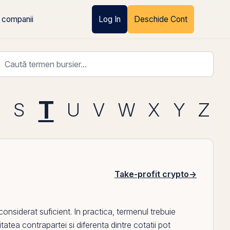
 companii
Log In
Deschide Cont
T
R
S
U
V
W
X
Y
Z
Take-profit crypto
→
considerat suficient. In practica, termenul trebuie
tatea contrapartei si diferenta dintre cotatii pot