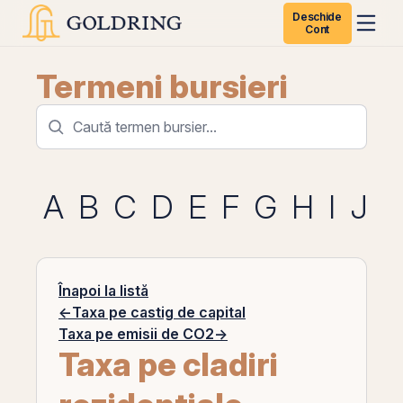
Deschide
Cont
Termeni bursieri
A
B
C
D
E
F
G
H
I
J
K
Înapoi la listă
←
Taxa pe castig de capital
Taxa pe emisii de CO2
→
Taxa pe cladiri