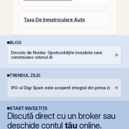
Taxa De Inmatriculare Auto
BLOG
P
Dincolo de Nvidia: Oportunitățile invizibile care
a
construiesc viitorul AI
s
TRENDUL ZILEI
N
IPO-ul Digi Spain este acoperit integral din prima zi
C
START INVESTIȚII
Discută direct cu un broker sau
deschide contul
tău
online.