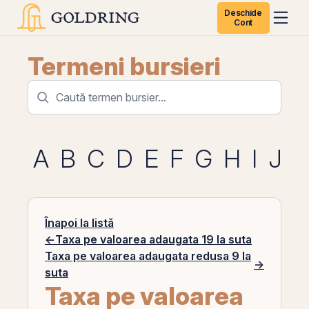
Deschide
Cont
Termeni bursieri
A
B
C
D
E
F
G
H
I
J
K
Înapoi la listă
←
Taxa pe valoarea adaugata 19 la suta
Taxa pe valoarea adaugata redusa 9 la
→
suta
Taxa pe valoarea