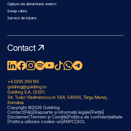
Opțiuni de alimentare extern
Swap rates
Servicii de listare
Contact
+4 0265 269 195
goldring@goldring.ro
Goldring S.A. (SSIF)
Str. Tudor Vladimirescu nr. 56A, 540014, Târgu Mureș,
România
Copyright ©2026 Goldring
Contact
|
FAQ
|
Rapoarte și informații legale
|
Petiții
|
Disclaimer
|
Termeni și Condiții
|
Politica de confidențialitate
|
Politica utilizare cookie-uri
|
ANPC
|
SOL