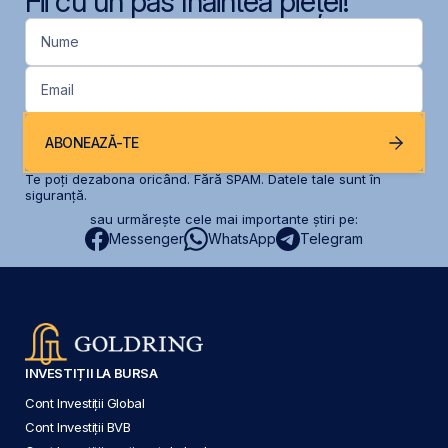
Fii cu un pas înaintea pieței!
Nume
Email
ABONEAZĂ-TE
Te poți dezabona oricând. Fără SPAM. Datele tale sunt în
siguranță.
sau urmărește cele mai importante știri pe:
Messenger
WhatsApp
Telegram
INVESTIȚII LA BURSA
Cont Investiții Global
Cont Investiții BVB