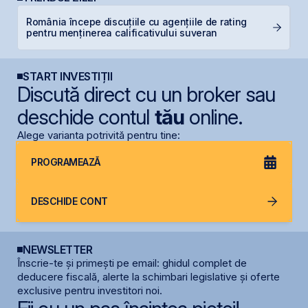
România începe discuțiile cu agențiile de rating
O
pentru menținerea calificativului suveran
f
START INVESTIȚII
Discută direct cu un broker sau
deschide contul
tău
online.
Alege varianta potrivită pentru tine:
PROGRAMEAZĂ
DESCHIDE CONT
NEWSLETTER
Înscrie-te și primești pe email: ghidul complet de
deducere fiscală, alerte la schimbari legislative și oferte
exclusive pentru investitori noi.