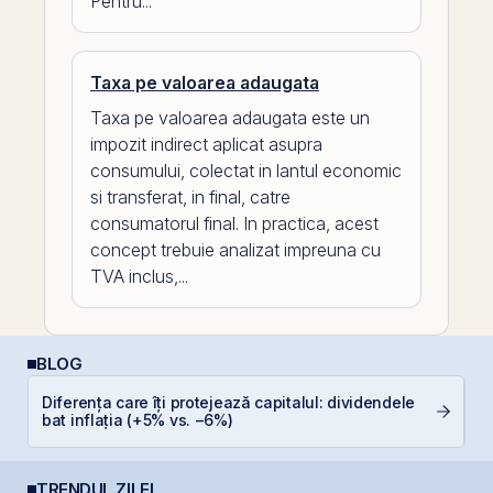
Pentru...
Taxa pe valoarea adaugata
Taxa pe valoarea adaugata este un
impozit indirect aplicat asupra
consumului, colectat in lantul economic
si transferat, in final, catre
consumatorul final. In practica, acest
concept trebuie analizat impreuna cu
TVA inclus,...
BLOG
Diferența care îți protejează capitalul: dividendele
C
bat inflația (+5% vs. −6%)
TRENDUL ZILEI