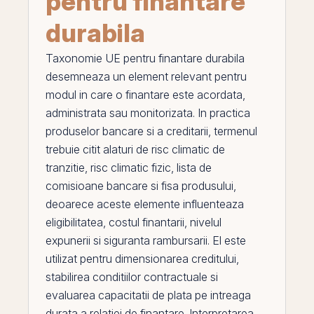
pentru finantare
durabila
Taxonomie UE pentru finantare durabila
desemneaza un element relevant pentru
modul in care o finantare este acordata,
administrata sau monitorizata. In practica
produselor bancare si a creditarii, termenul
trebuie citit alaturi de
risc climatic de
tranzitie
,
risc climatic fizic
,
lista de
comisioane bancare
si
fisa produsului
,
deoarece aceste elemente influenteaza
eligibilitatea, costul finantarii, nivelul
expunerii si siguranta rambursarii.
El
este
utilizat pentru dimensionarea creditului,
stabilirea conditiilor contractuale si
evaluarea capacitatii de plata
pe
intreaga
durata a relatiei de finantare. Interpretarea