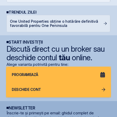
TRENDUL ZILEI
One United Properties obține o hotărâre definitivă
P
favorabilă pentru One Peninsula
d
START INVESTIȚII
Discută direct cu un broker sau
deschide contul
tău
online.
Alege varianta potrivită pentru tine:
PROGRAMEAZĂ
DESCHIDE CONT
NEWSLETTER
Înscrie-te și primești pe email: ghidul complet de