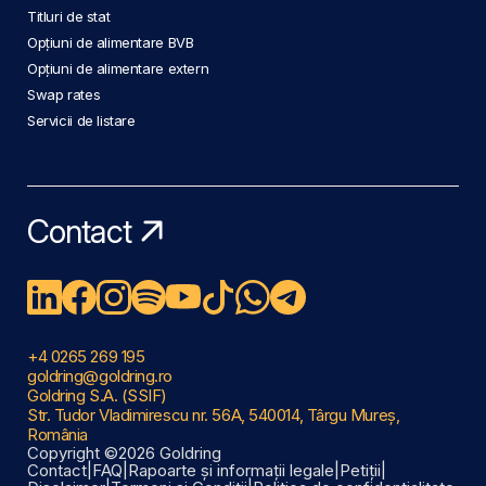
Titluri de stat
Opțiuni de alimentare BVB
Opțiuni de alimentare extern
Swap rates
Servicii de listare
Contact
+4 0265 269 195
goldring@goldring.ro
Goldring S.A. (SSIF)
Str. Tudor Vladimirescu nr. 56A, 540014, Târgu Mureș,
România
Copyright ©2026 Goldring
Contact
|
FAQ
|
Rapoarte și informații legale
|
Petiții
|