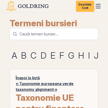
Deschide
Cont
Termeni bursieri
A
B
C
D
E
F
G
H
I
J
K
Înapoi la listă
←
Taxonomie europeana verde
taxonomy alignment
→
Taxonomie UE