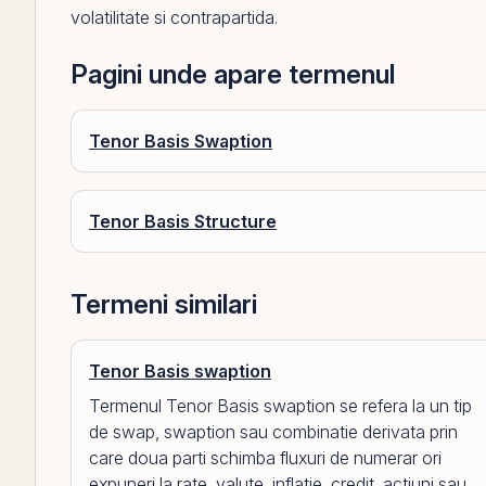
volatilitate si contrapartida.
Pagini unde apare termenul
Tenor Basis Swaption
Tenor Basis Structure
Termeni similari
Tenor Basis swaption
Termenul Tenor Basis swaption se refera la un tip
de swap, swaption sau combinatie derivata prin
care doua parti schimba fluxuri de numerar ori
expuneri la rate, valute, inflatie, credit, actiuni sau...