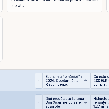
la pret,...
alculator deducere
Economia României în
Ce este 
00 EUR — cât
2026: Oportunități și
400 EUR 
conomisești
Riscuri pentru
complet
Investitori
ET atinge un nou
Digi pregătește listarea
Hidroelec
axim istoric la BVB, cu
Digi Spain pe bursele
renunțe l
n avans de 30,8% de
spaniole
1,27 milia