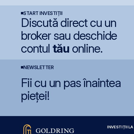
lei și își reduce
secetei
l
participația la 37%
START INVESTIȚII
Discută direct cu un
broker sau deschide
contul
tău
online.
NEWSLETTER
Fii cu un pas înaintea
pieței!
INVESTIȚII L