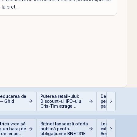
la pret,...
deducerea de
Puterea retail-ului:
Deducere 400 EU
— Ghid
Discount-ul IPO-ului
pentru PFA - pas 
Cris-Tim atrage
pas
subscrieri de peste 2
ori mai mari față de
capitalizarea estimată
trica vrea să
Bittnet lansează oferta
Lockheed Martin
a companiei
a un baraj de
publică pentru
extinde cooperar
rde lei pe
obligațiunile BNET31E
Aerostar și MarcT