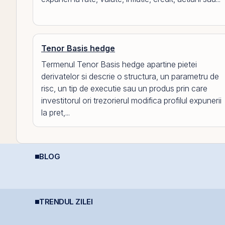
Tenor Basis hedge
Termenul Tenor Basis hedge apartine pietei
derivatelor si descrie o structura, un parametru de
risc, un tip de executie sau un produs prin care
investitorul ori trezorierul modifica profilul expunerii
la pret,...
BLOG
Dincolo de Nvidia:
Cât de sigură e bursa?
C
Oportunitățile invizibile
Mituri, riscuri reale și
4
care construiesc
cum să investești
e
viitorul AI
inteligent
TRENDUL ZILEI
Simtel Team cedează
Producția centralei de
B
etapizat 14% din ANT
la Cernavodă, oprită
m
ă
Power pentru 3,99 mil.
integral din cauza
u