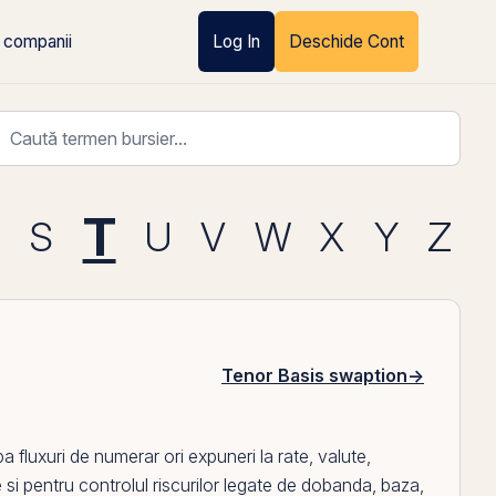
 companii
Log In
Deschide Cont
T
R
S
U
V
W
X
Y
Z
Tenor Basis swaption
→
 fluxuri de numerar ori expuneri la rate, valute,
si pentru controlul riscurilor legate de
dobanda
, baza,