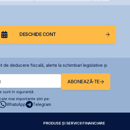
pentru mentenan
radarelor AN/TPQ
România
DESCHIDE CONT
t de deducere fiscală, alerte la schimbari legislative și
ABONEAZĂ-TE
l
 sunt în siguranță.
ele mai importante știri pe:
WhatsApp
Telegram
PRODUSE ȘI SERVICII FINANCIARE