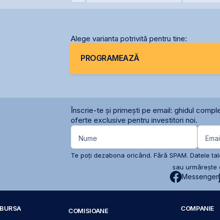
a începutul anului
Siret
Alege varianta potrivită pentru tine:
PROGRAMEAZĂ
Înscrie-te și primești pe email: ghidul comple
oferte exclusive pentru investitori noi.
Nume
Emai
Te poți dezabona oricând. Fără SPAM. Datele tale
sau urmărește c
Messenger
A BURSA
COMPANIE
COMISIOANE