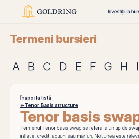
Investiții la bu
Termeni bursieri
A
B
C
D
E
F
G
H
I
Înapoi la listă
←
Tenor Basis structure
Tenor basis swa
Termenul
Tenor basis swap
se refera la un tip de
swa
inflatie,
credit
,
actiuni
sau marfuri. Notiunea este releva