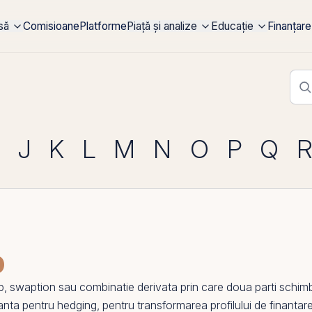
rsă
Comisioane
Platforme
Piață și analize
Educație
Finanțare
J
K
L
M
N
O
P
Q
p
p
, swaption sau combinatie derivata
prin
care doua parti schimba
nta pentru hedging, pentru transformarea profilului de finantare 