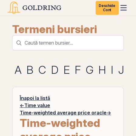
Deschide
Cont
Termeni bursieri
A
B
C
D
E
F
G
H
I
J
K
Înapoi la listă
←
Time value
Time-weighted average price oracle
→
Time-weighted