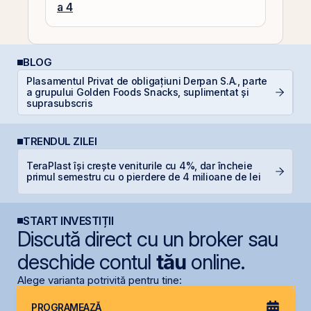
a 4
BLOG
Plasamentul Privat de obligațiuni Derpan S.A., parte
E
a grupului Golden Foods Snacks, suplimentat și
pe
suprasubscris
TRENDUL ZILEI
TeraPlast își crește veniturile cu 4%, dar încheie
F
primul semestru cu o pierdere de 4 milioane de lei
p
START INVESTIȚII
Discută direct cu un broker sau
deschide contul
tău
online.
Alege varianta potrivită pentru tine:
PROGRAMEAZĂ