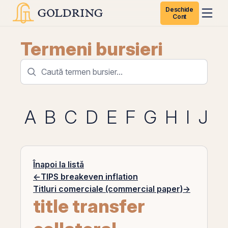
Deschide
Cont
Termeni bursieri
A
B
C
D
E
F
G
H
I
J
K
Înapoi la listă
←
TIPS breakeven inflation
Titluri comerciale (commercial paper)
→
title transfer