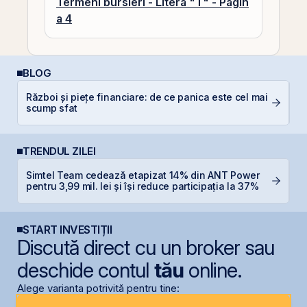
Termeni bursieri - Litera "T" - Pagin
a 4
BLOG
Război și piețe financiare: de ce panica este cel mai
C
scump sfat
a
TRENDUL ZILEI
Simtel Team cedează etapizat 14% din ANT Power
IP
pentru 3,99 mil. lei și își reduce participația la 37%
START INVESTIȚII
Discută direct cu un broker sau
deschide contul
tău
online.
Alege varianta potrivită pentru tine: