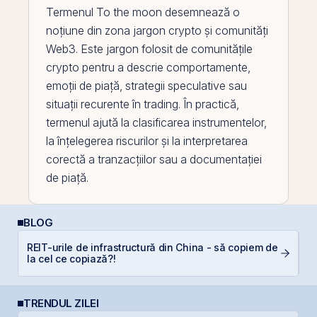
Termenul
To the moon
desemnează o
noțiune din zona jargon crypto și comunități
Web3. Este jargon folosit de comunitățile
crypto pentru a descrie comportamente,
emoții de piață, strategii speculative sau
situații recurente în trading. În practică,
termenul ajută la clasificarea instrumentelor,
la înțelegerea riscurilor și la interpretarea
corectă a tranzacțiilor sau a documentației
de piață.
BLOG
P
REIT-urile de infrastructură din China - să copiem de
a
la cel ce copiază?!
s
TRENDUL ZILEI