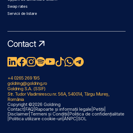
Swap rates
Servicii de listare
Contact
+4 0265 269 195
goldring@goldring.ro
Goldring S.A. (SSIF)
Str. Tudor Vladimirescu nr. 56A, 540014, Târgu Mureș,
România
Copyright ©2026 Goldring
Contact
|
FAQ
|
Rapoarte și informații legale
|
Petiții
|
Disclaimer
|
Termeni și Condiții
|
Politica de confidențialitate
|
Politica utilizare cookie-uri
|
ANPC
|
SOL