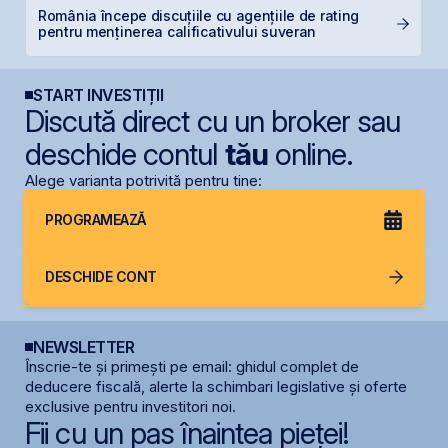
România începe discuțiile cu agențiile de rating
P
pentru menținerea calificativului suveran
Ir
START INVESTIȚII
Discută direct cu un broker sau
deschide contul
tău
online.
Alege varianta potrivită pentru tine:
PROGRAMEAZĂ
DESCHIDE CONT
NEWSLETTER
Înscrie-te și primești pe email: ghidul complet de
deducere fiscală, alerte la schimbari legislative și oferte
exclusive pentru investitori noi.
Fii cu un pas înaintea pieței!