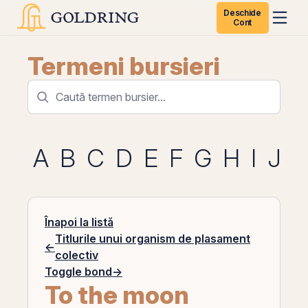
Deschide
Cont
Termeni bursieri
A
B
C
D
E
F
G
H
I
J
K
Înapoi la listă
Titlurile unui organism de plasament
←
colectiv
Toggle bond
→
To the moon