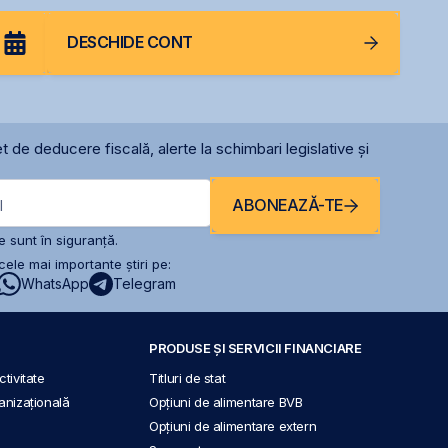
DESCHIDE CONT
t de deducere fiscală, alerte la schimbari legislative și
ABONEAZĂ-TE
l
 sunt în siguranță.
ele mai importante știri pe:
WhatsApp
Telegram
PRODUSE ȘI SERVICII FINANCIARE
tivitate
Titluri de stat
anizațională
Opțiuni de alimentare BVB
Opțiuni de alimentare extern