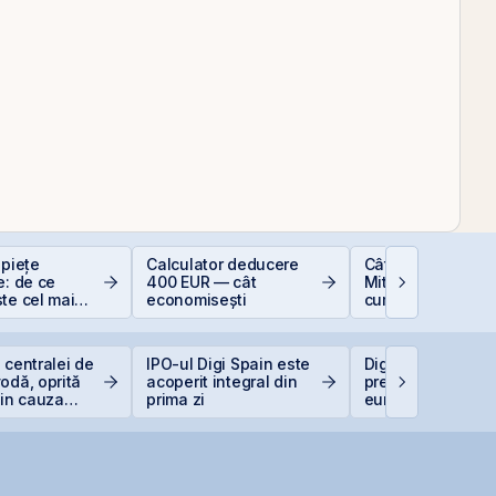
 piețe
Calculator deducere
Cât de sigură e b
e: de ce
400 EUR — cât
Mituri, riscuri real
te cel mai
economisești
cum să investești
at
inteligent
 centralei de
IPO-ul Digi Spain este
Digi Spain stabile
odă, oprită
acoperit integral din
prețul IPO la 5,60
din cauza
prima zi
euro/acțiune