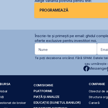
Alege varianta potrivită pentru tine:
PROGRAMEAZĂ
Înscrie-te și primești pe email: ghidul comple
oferte exclusive pentru investitori noi.
Nume
Emai
Te poți dezabona oricând. Fără SPAM. Datele tale
sau urmărește c
Messenger
A BURSA
COMPANIE
COMISIOANE
PLATFORME
Global
Obiectul de ac
PIAȚĂ ȘI ANALIZE
BVB
Structura org
EDUCAȚIE (SUNETUL BANILOR)
 gestionat de broker
Carieră