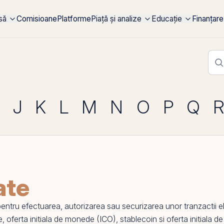
rsă
Comisioane
Platforme
Piață și analize
Educație
Finanțare
J
K
L
M
N
O
P
Q
ate
pentru efectuarea, autorizarea sau securizarea unor tranzactii elect
e
,
oferta initiala de monede (ICO)
,
stablecoin
si
oferta initiala d