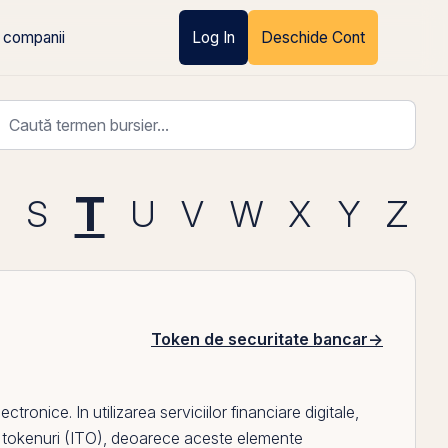
 companii
Log In
Deschide Cont
T
R
S
U
V
W
X
Y
Z
Token de securitate bancar
→
ronice. In utilizarea serviciilor financiare digitale,
e tokenuri (ITO)
, deoarece aceste elemente