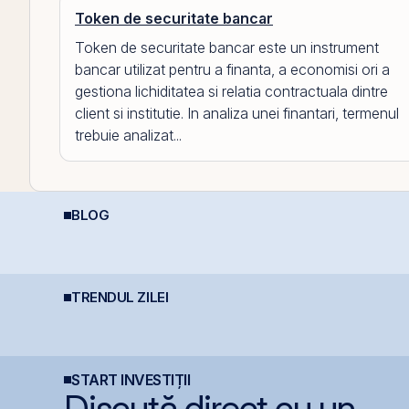
Token de securitate bancar
Token de securitate bancar este un instrument
bancar utilizat pentru a finanta, a economisi ori a
gestiona lichiditatea si relatia contractuala dintre
client si institutie. In analiza unei finantari, termenul
trebuie analizat...
BLOG
REIT-urile industriale –
Diferența care îți
I
o supapă pentru piață
protejează capitalul:
c
?!
dividendele bat inflația
(+5% vs. −6%)
ă
TRENDUL ZILEI
Lockheed Martin
România evită
B
extinde cooperarea cu
retrogradarea, Fitch
B
Aerostar și MarcTel
menține ratingul
c
pentru mentenanța
României la BBB-
radarelor AN/TPQ-53 în
România
START INVESTIȚII
Discută direct cu un