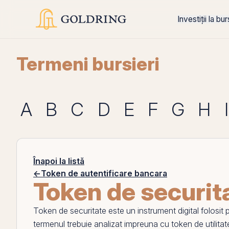
Investiții la bu
Termeni bursieri
A
B
C
D
E
F
G
H
I
Înapoi la listă
←
Token de autentificare bancara
Token de securit
Token de securitate
este un instrument digital folosit 
termenul trebuie analizat impreuna cu
token de utilitat