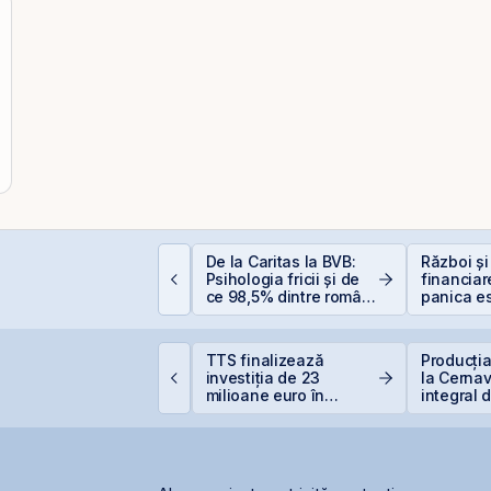
De la Caritas la BVB:
Război și
mpozitarea
Psihologia fricii și de
financiar
âștigurilor la bursă
ce 98,5% dintre români
panica es
evită investițiile la
scump sf
bursă
ERD vinde 1% din
TTS finalizează
Producția
anca Transilvania și
investiția de 23
la Cernav
oboară sub pragul de
milioane euro în
integral 
5%
terminalul Canopus
secetei
Constanța