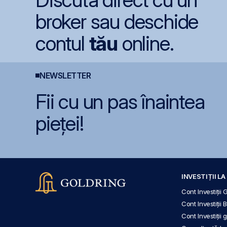
broker sau deschide
contul
tău
online.
NEWSLETTER
Fii cu un pas înaintea
pieței!
INVESTIȚII L
Cont Investiții 
Cont Investiții 
Cont Investiții