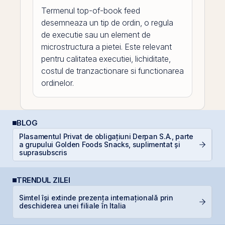
Termenul top-of-book feed
desemneaza un tip de ordin, o regula
de executie sau un element de
microstructura a pietei. Este relevant
pentru calitatea executiei, lichiditate,
costul de tranzactionare si functionarea
ordinelor.
BLOG
Plasamentul Privat de obligațiuni Derpan S.A., parte
Di
a grupului Golden Foods Snacks, suplimentat și
co
suprasubscris
TRENDUL ZILEI
Simtel își extinde prezența internațională prin
N
deschiderea unei filiale în Italia
C