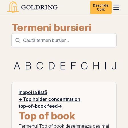
Deschide
Cont
Termeni bursieri
A
B
C
D
E
F
G
H
I
J
K
Înapoi la listă
←
Top holder concentration
top-of-book feed
→
Top of book
Termenul
Top of book
desemneaza cea mai