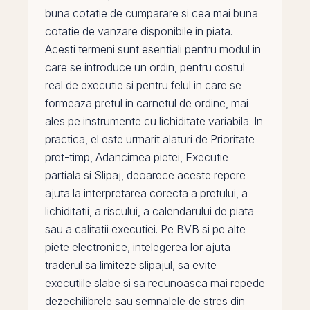
buna cotatie de cumparare si cea mai buna
cotatie de vanzare disponibile in piata.
Acesti termeni sunt esentiali pentru modul in
care se introduce un ordin, pentru costul
real de executie si pentru felul in care se
formeaza pretul in carnetul de ordine, mai
ales
pe
instrumente cu lichiditate variabila. In
practica,
el
este urmarit alaturi de
Prioritate
pret-timp
,
Adancimea pietei
,
Executie
partiala
si
Slipaj
, deoarece aceste repere
ajuta la interpretarea corecta a pretului, a
lichiditatii, a riscului, a calendarului de piata
sau a calitatii executiei. Pe
BVB
si pe alte
piete electronice, intelegerea lor ajuta
traderul sa limiteze slipajul, sa evite
executiile slabe si sa recunoasca mai repede
dezechilibrele sau semnalele de stres din