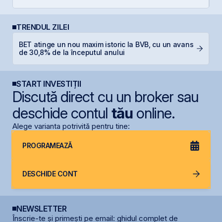
TRENDUL ZILEI
BET atinge un nou maxim istoric la BVB, cu un avans
M
de 30,8% de la începutul anului
in
START INVESTIȚII
Discută direct cu un broker sau
deschide contul
tău
online.
Alege varianta potrivită pentru tine:
PROGRAMEAZĂ
DESCHIDE CONT
NEWSLETTER
Înscrie-te și primești pe email: ghidul complet de