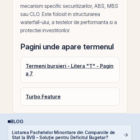
mecanism specific securitizarilor, ABS, MBS
sau CLO. Este folosit in structurarea
waterfall-ului, a testelor de performanta si a
protectiei investitorilor.
Pagini unde apare termenul
Termeni bursieri - Litera "T" - Pagin
a 7
Turbo Feature
BLOG
Listarea Pachetelor Minoritare din Companiile de
RE
Stat la BVB – Soluție pentru Deficitul Bugetar?
di