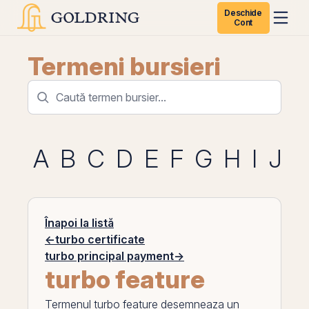
Deschide
Cont
Termeni bursieri
A
B
C
D
E
F
G
H
I
J
K
Înapoi la listă
←
turbo certificate
turbo principal payment
→
turbo feature
Termenul
turbo feature
desemneaza un