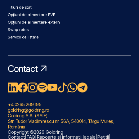
Titluri de stat
Opțiuni de alimentare BVB
Opțiuni de alimentare extern
Swap rates
Servicii de listare
Contact
+4 0265 269 195
goldring@goldring.ro
Goldring S.A. (SSIF)
Str. Tudor Vladimirescu nr. 56A, 540014, Târgu Mureș,
România
Copyright ©2026 Goldring
Contact
|
FAQ
|
Rapoarte și informații legale
|
Petiții
|