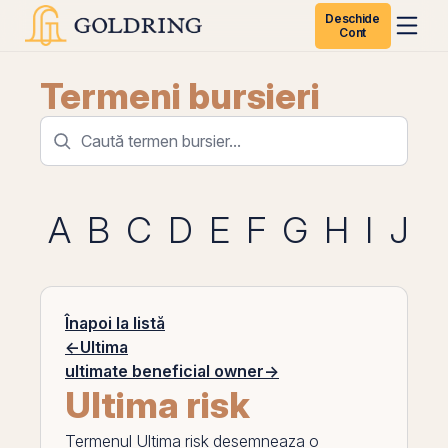
Deschide
Cont
Termeni bursieri
A
B
C
D
E
F
G
H
I
J
K
Înapoi la listă
←
Ultima
ultimate beneficial owner
→
Ultima risk
Termenul
Ultima risk
desemneaza o