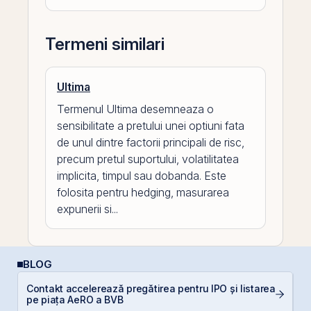
Termeni similari
Ultima
Termenul Ultima desemneaza o
sensibilitate a pretului unei optiuni fata
de unul dintre factorii principali de risc,
precum pretul suportului, volatilitatea
implicita, timpul sau dobanda. Este
folosita pentru hedging, masurarea
expunerii si...
BLOG
Contakt accelerează pregătirea pentru IPO și listarea
L
pe piața AeRO a BVB
S