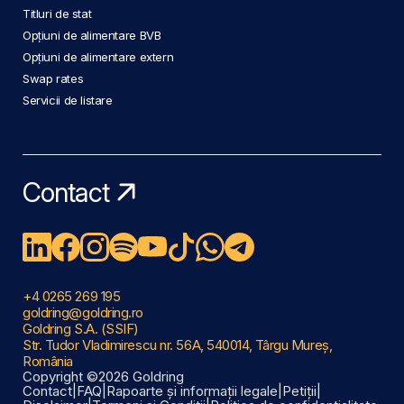
Titluri de stat
Opțiuni de alimentare BVB
Opțiuni de alimentare extern
Swap rates
Servicii de listare
Contact
+4 0265 269 195
goldring@goldring.ro
Goldring S.A. (SSIF)
Str. Tudor Vladimirescu nr. 56A, 540014, Târgu Mureș,
România
Copyright ©2026 Goldring
Contact
|
FAQ
|
Rapoarte și informații legale
|
Petiții
|