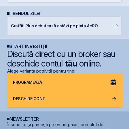
TRENDUL ZILEI
D
Graffiti Plus debutează astăzi pe piața AeRO
s
START INVESTIȚII
Discută direct cu un broker sau
deschide contul
tău
online.
Alege varianta potrivită pentru tine:
PROGRAMEAZĂ
DESCHIDE CONT
NEWSLETTER
Înscrie-te și primești pe email: ghidul complet de