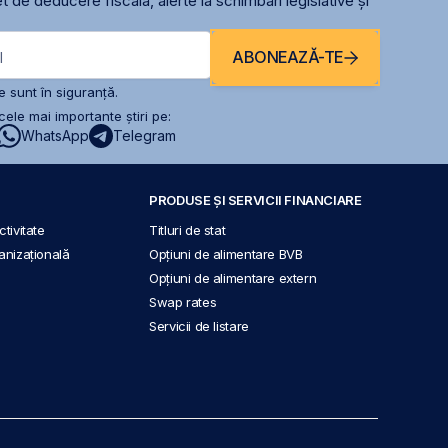
t de deducere fiscală, alerte la schimbari legislative și
ABONEAZĂ-TE
l
 sunt în siguranță.
ele mai importante știri pe:
WhatsApp
Telegram
PRODUSE ȘI SERVICII FINANCIARE
tivitate
Titluri de stat
anizațională
Opțiuni de alimentare BVB
Opțiuni de alimentare extern
Swap rates
Servicii de listare