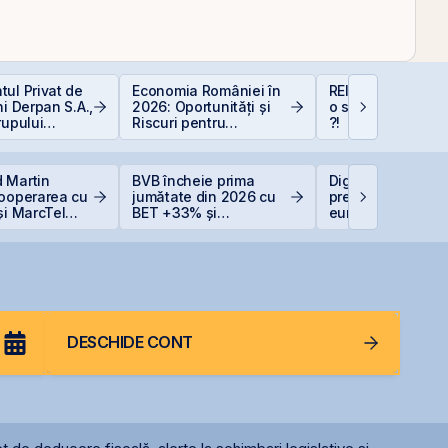
ul Privat de
Economia României în
REIT-urile industr
ni Derpan S.A.,
2026: Oportunități și
o supapă pentru 
rupului
Riscuri pentru
?!
oods Snacks,
Investitori
at și
scris
 Martin
BVB încheie prima
Digi Spain stabile
cooperarea cu
jumătate din 2026 cu
prețul IPO la 5,60
și MarcTel
BET +33% și
euro/acțiune
entenanța
capitalizare record
r AN/TPQ-53 în
DESCHIDE CONT