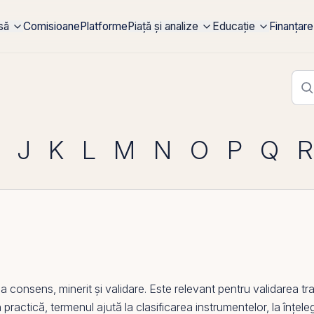
rsă
Comisioane
Platforme
Piață și analize
Educație
Finanțare
J
K
L
M
N
O
P
Q
R
nsens, minerit și validare. Este relevant pentru validarea tranz
ractică, termenul ajută la clasificarea instrumentelor, la înțeleg