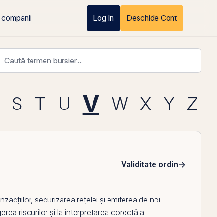
 companii
Log In
Deschide Cont
V
S
T
U
W
X
Y
Z
Validitate ordin
→
acțiilor, securizarea rețelei și emiterea de noi
erea riscurilor și la interpretarea corectă a