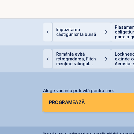
e este deducerea de
Plasament
Impozitarea
00 EUR — Ghid
obligațiu
câștigurilor la bursă
omplet
parte a g
Golden F
supliment
suprasub
ittnet lansează oferta
România evită
Lockheed
ublică pentru
retrogradarea, Fitch
extinde 
bligațiunile BNET31E
menține ratingul
Aerostar 
României la BBB-
pentru m
radarelo
România
Alege varianta potrivită pentru tine:
PROGRAMEAZĂ