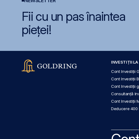
NEWSLETTER
Fii cu un pas înaintea
pieței!
INVESTIȚII L
Cont Investiții 
Cont Investiții 
Cont Investiții
Consultanță Inve
Cont Investiții 
Deducere 400
Cont