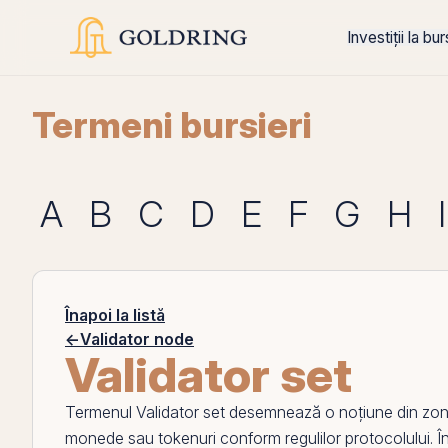
Investiții la bu
Termeni bursieri
A
B
C
D
E
F
G
H
I
Înapoi la listă
←
Validator node
Validator set
Termenul
Validator set
desemnează o noțiune din zona co
monede sau tokenuri conform regulilor protocolului. În p