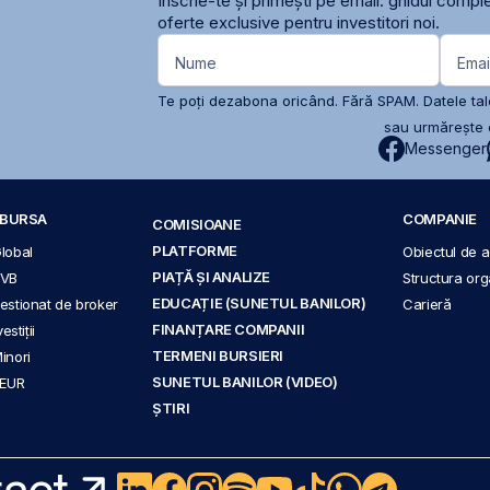
Înscrie-te și primești pe email: ghidul comple
oferte exclusive pentru investitori noi.
Nume
Emai
Te poți dezabona oricând. Fără SPAM. Datele tale
sau urmărește c
Messenger
A BURSA
COMPANIE
COMISIOANE
PLATFORME
Global
Obiectul de ac
PIAȚĂ ȘI ANALIZE
BVB
Structura org
EDUCAȚIE (SUNETUL BANILOR)
 gestionat de broker
Carieră
FINANȚARE COMPANII
stiții
TERMENI BURSIERI
Minori
SUNETUL BANILOR (VIDEO)
 EUR
ȘTIRI
act