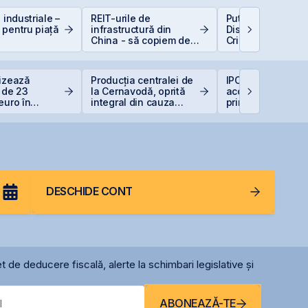
 industriale –
REIT-urile de
Puterea retail-ulu
 pentru piață
infrastructură din
Discount-ul IPO-u
China - să copiem de
Cris-Tim atrage
la cel ce copiază?!
subscrieri de pes
ori mai mari față 
capitalizarea est
lizează
Producția centralei de
IPO-ul Digi Spain
a companiei
a de 23
la Cernavodă, oprită
acoperit integral 
euro în
integral din cauza
prima zi
ul Canopus
secetei
a
DESCHIDE CONT
t de deducere fiscală, alerte la schimbari legislative și
ABONEAZĂ-TE
l