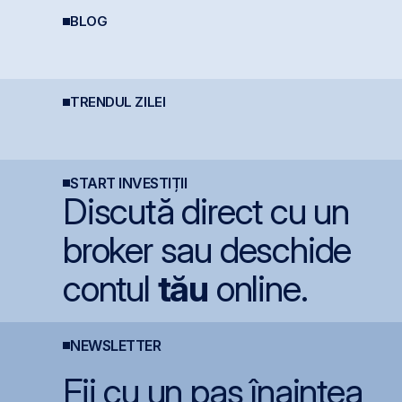
BLOG
REIT-urile hoteliere –
Depozitele Bancare:
C
legislație să fie, căci
Avantaje și
b
dacă proiecte bune
Dezavantaje
sunt și banii se găsesc
TRENDUL ZILEI
BET atinge un nou
BET atinge un nou
G
maxim istoric, susținut
maxim istoric la BVB, cu
a
de acțiunile Romgaz și
un avans de 30,8% de
OMV Petrom
la începutul anului
START INVESTIȚII
Discută direct cu un
broker sau deschide
contul
tău
online.
NEWSLETTER
Fii cu un pas înaintea