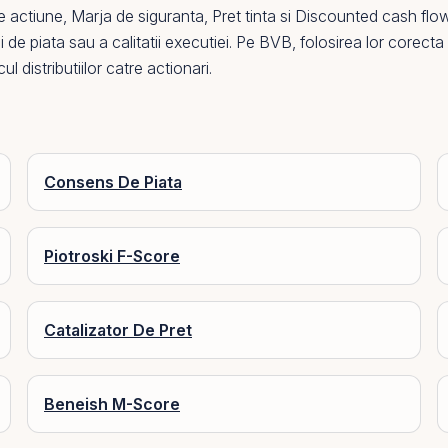
e actiune
,
Marja de siguranta
,
Pret tinta
si
Discounted cash flo
ui de piata sau a calitatii executiei. Pe
BVB
, folosirea lor corect
cul distributiilor catre actionari.
Consens De Piata
Piotroski F-Score
Catalizator De Pret
Beneish M-Score