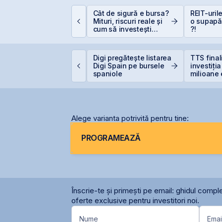
Cât de sigură e bursa?
REIT-urile
um deschizi cont la
Mituri, riscuri reale și
o supapă
ursă în 10 minute
cum să investești
?!
inteligent
Digi pregătește listarea
TTS fina
raffiti Plus debutează
Digi Spain pe bursele
investiți
stăzi pe piața AeRO
spaniole
milioane 
terminal
Constanț
Alege varianta potrivită pentru tine:
PROGRAMEAZĂ
Înscrie-te și primești pe email: ghidul comple
oferte exclusive pentru investitori noi.
Nume
Emai