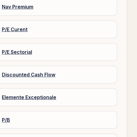
Nav Premium
P/E Curent
P/E Sectorial
Discounted Cash Flow
Elemente Exceptionale
P/B