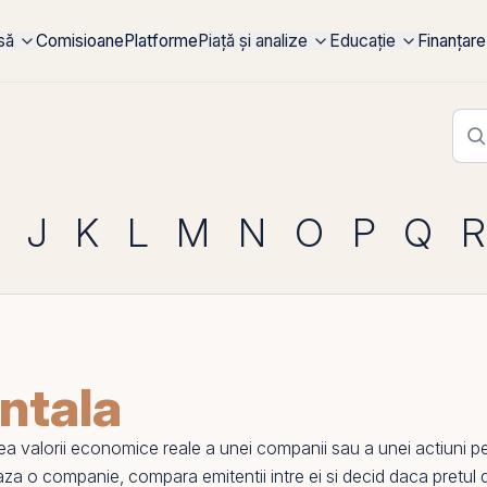
rsă
Comisioane
Platforme
Piață și analize
Educație
Finanțare
J
K
L
M
N
O
P
Q
R
ntala
 valorii economice reale a unei companii sau a unei
actiuni
p
eaza o companie, compara emitentii intre ei si decid daca pretul d