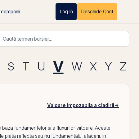
 companii
Log In
Deschide Cont
V
S
T
U
W
X
Y
Z
Valoare impozabila a cladirii
→
e
baza fundamentelor si a fluxurilor viitoare. Aceste
e piata reflecta sau nu fundamentalul afacerii. In