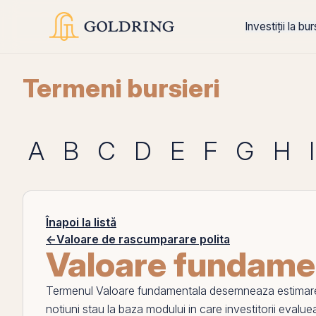
Investiții la bu
Termeni bursieri
A
B
C
D
E
F
G
H
I
Înapoi la listă
←
Valoare de rascumparare polita
Valoare fundame
Termenul
Valoare fundamentala
desemneaza estimarea
notiuni stau la baza modului in care investitorii evalu