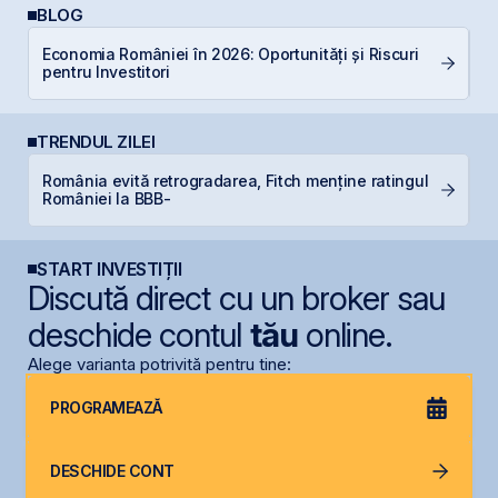
BLOG
Economia României în 2026: Oportunități și Riscuri
Câ
pentru Investitori
in
TRENDUL ZILEI
România evită retrogradarea, Fitch menține ratingul
B
României la BBB-
d
START INVESTIȚII
Discută direct cu un broker sau
deschide contul
tău
online.
Alege varianta potrivită pentru tine:
PROGRAMEAZĂ
DESCHIDE CONT