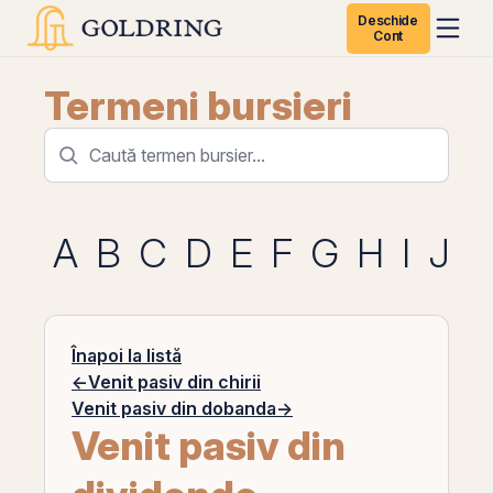
Deschide
Cont
Termeni bursieri
A
B
C
D
E
F
G
H
I
J
K
Înapoi la listă
←
Venit pasiv din chirii
Venit pasiv din dobanda
→
Venit pasiv din