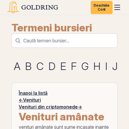
Deschide
Cont
Termeni bursieri
A
B
C
D
E
F
G
H
I
J
K
Înapoi la listă
←
Venituri
Venituri din criptomonede
→
Venituri amânate
venituri amânate
sunt sume incasate inainte