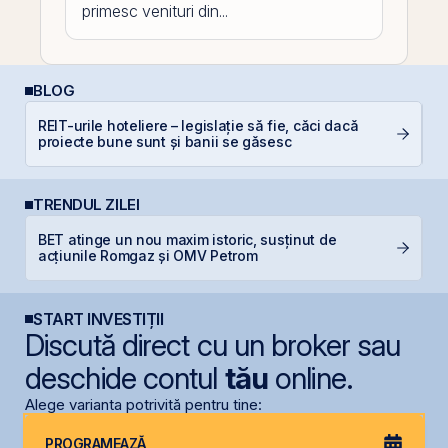
primesc venituri din...
BLOG
R
REIT-urile hoteliere – legislație să fie, căci dacă
d
proiecte bune sunt și banii se găsesc
p
TRENDUL ZILEI
BET atinge un nou maxim istoric, susținut de
B
acțiunile Romgaz și OMV Petrom
c
START INVESTIȚII
Discută direct cu un broker sau
deschide contul
tău
online.
Alege varianta potrivită pentru tine:
PROGRAMEAZĂ