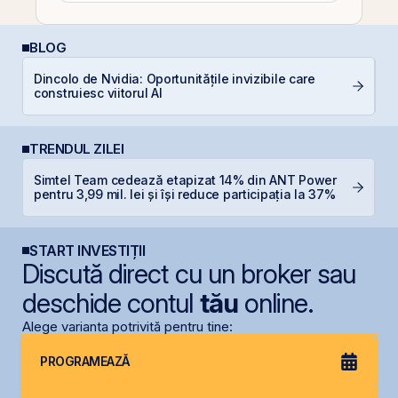
BLOG
Dincolo de Nvidia: Oportunitățile invizibile care
R
construiesc viitorul AI
l
TRENDUL ZILEI
B
Simtel Team cedează etapizat 14% din ANT Power
C
pentru 3,99 mil. lei și își reduce participația la 37%
l
START INVESTIȚII
Discută direct cu un broker sau
deschide contul
tău
online.
Alege varianta potrivită pentru tine:
PROGRAMEAZĂ