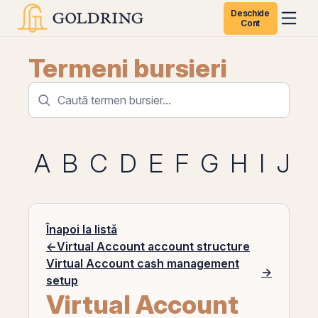
Deschide
Cont
Termeni bursieri
A
B
C
D
E
F
G
H
I
J
K
Înapoi la listă
←
Virtual Account account structure
Virtual Account cash management
→
setup
Virtual Account