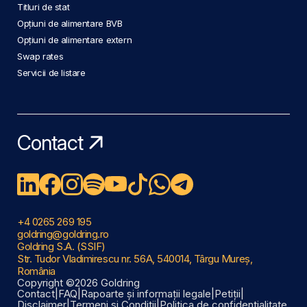
Titluri de stat
Opțiuni de alimentare BVB
Opțiuni de alimentare extern
Swap rates
Servicii de listare
Contact
+4 0265 269 195
goldring@goldring.ro
Goldring S.A. (SSIF)
Str. Tudor Vladimirescu nr. 56A, 540014, Târgu Mureș,
România
Copyright ©2026 Goldring
Contact
|
FAQ
|
Rapoarte și informații legale
|
Petiții
|
Disclaimer
|
Termeni și Condiții
|
Politica de confidențialitate