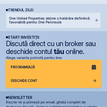
TRENDUL ZILEI
One United Properties obține o hotărâre definitivă
R
favorabilă pentru One Peninsula
R
START INVESTIȚII
Discută direct cu un broker sau
deschide contul
tău
online.
Alege varianta potrivită pentru tine:
PROGRAMEAZĂ
DESCHIDE CONT
NEWSLETTER
Înscrie-te și primești pe email: ghidul complet de
deducere fiscală, alerte la schimbari legislative și oferte