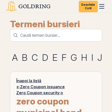
Deschide
Cont
Termeni bursieri
A
B
C
D
E
F
G
H
I
J
K
Înapoi la listă
←
Zero Coupon issuance
Zero Coupon security
→
zero coupon