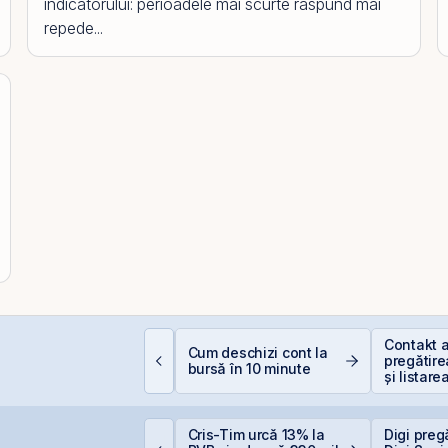
indicatorului: perioadele mai scurte raspund mai
repede...
iferența care îți
Contakt 
Cum deschizi cont la
rotejează capitalul:
pregătire
bursă în 10 minute
ividendele bat inflația
și listare
+5% vs. −6%)
AeRO a 
TS finalizează
Cris-Tim urcă 13% la
Digi preg