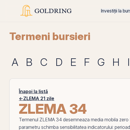
Investiții la bu
Termeni bursieri
A
B
C
D
E
F
G
H
I
Înapoi la listă
←
ZLEMA 21 zile
ZLEMA 34
Termenul
ZLEMA 34
desemneaza media mobila zero lag
parametru schimba sensibilitatea indicatorului: perioa