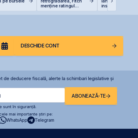
n pe bursele
retrogradarea, Fitch
lansarea
menține ratingul
instrumentelor de
României la BBB-
prin Contrapartea
Centrală la final 
2026 sau începutu
2027
DESCHIDE CONT
t de deducere fiscală, alerte la schimbari legislative și
ABONEAZĂ-TE
l
 sunt în siguranță.
ele mai importante știri pe:
WhatsApp
Telegram