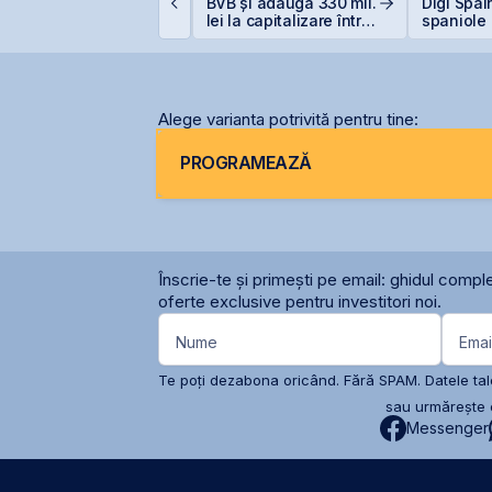
nvestiția de 23
BVB și adaugă 330 mil.
Digi Spai
ilioane euro în
lei la capitalizare într-o
spaniole
erminalul Canopus
singură zi
onstanța
Alege varianta potrivită pentru tine:
PROGRAMEAZĂ
Înscrie-te și primești pe email: ghidul comple
oferte exclusive pentru investitori noi.
Nume
Emai
Te poți dezabona oricând. Fără SPAM. Datele tale
sau urmărește c
Messenger