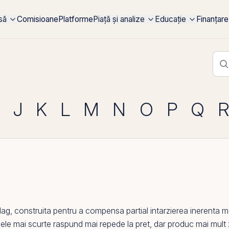
rsă
Comisioane
Platforme
Piață și analize
Educație
Finanțare
J
K
L
M
N
O
P
Q
, construita pentru a compensa partial intarzierea inerenta me
dele mai scurte raspund mai repede la pret, dar produc mai mult z