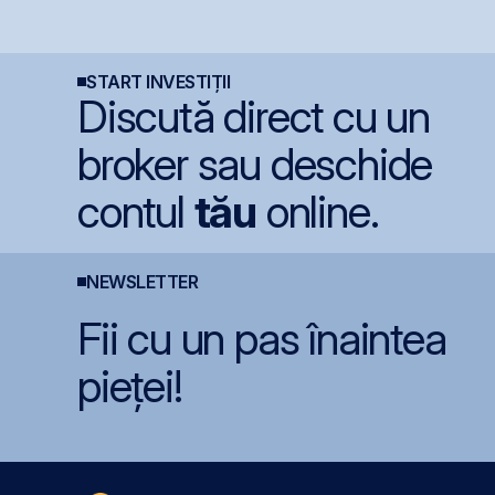
a
oprește controlat
prezența
i
Unitatea 1 de la
internațională prin
m
Cernavodă din cauza
deschiderea unei
t
nivelului Dunării
filiale în Italia
C
START INVESTIȚII
Discută direct cu un
broker sau deschide
contul
tău
online.
NEWSLETTER
Fii cu un pas înaintea
pieței!