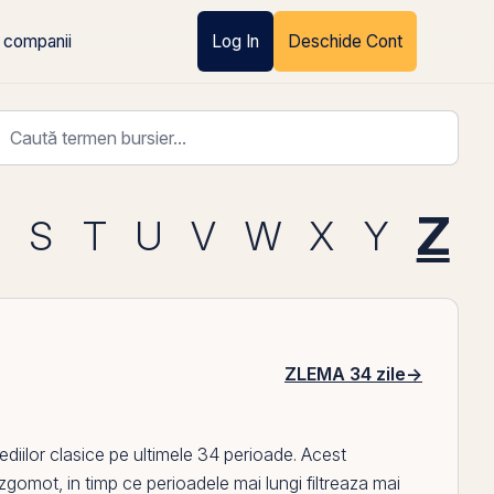
 companii
Log In
Deschide Cont
Z
R
S
T
U
V
W
X
Y
ZLEMA 34 zile
→
diilor clasice
pe
ultimele 34 perioade. Acest
gomot, in timp ce perioadele mai lungi filtreaza mai