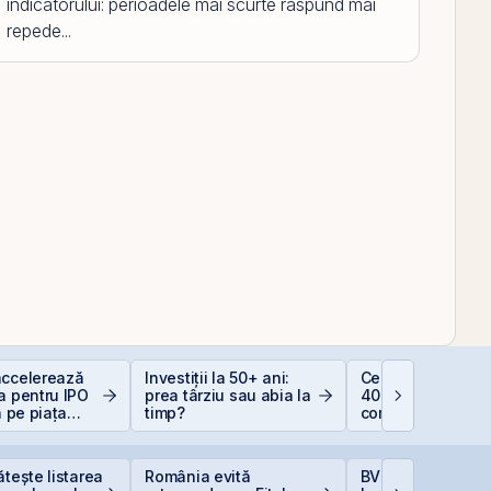
indicatorului: perioadele mai scurte raspund mai
repede...
accelerează
Investiții la 50+ ani:
Ce este deducer
a pentru IPO
prea târziu sau abia la
400 EUR — Ghid
a pe piața
timp?
complet
BVB
ătește listarea
România evită
BVB estimează