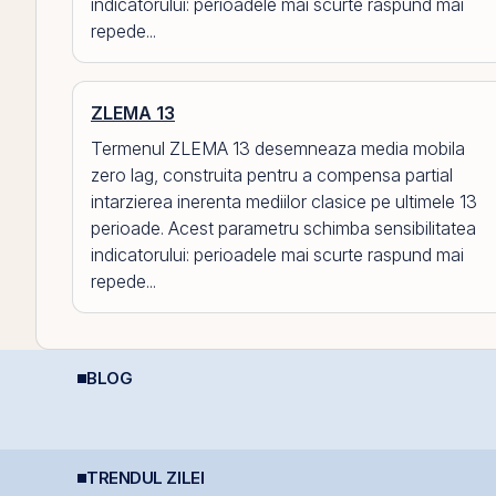
indicatorului: perioadele mai scurte raspund mai
repede...
ZLEMA 13
Termenul ZLEMA 13 desemneaza media mobila
zero lag, construita pentru a compensa partial
intarzierea inerenta mediilor clasice pe ultimele 13
perioade. Acest parametru schimba sensibilitatea
indicatorului: perioadele mai scurte raspund mai
repede...
BLOG
Puterea retail-ului:
Șocurile petroliere:
D
Discount-ul IPO-ului
cum afectează prețul
p
Cris-Tim atrage
petrolului Bursa de
d
subscrieri de peste 2
Valori București
(
ori mai mari față de
capitalizarea estimată
TRENDUL ZILEI
Nuclearelectrica
Simtel își extinde
T
a companiei